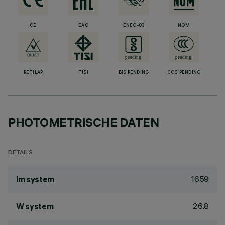
CE
EAC
ENEC-03
NOM
RETILAP
TISI
BIS PENDING
CCC PENDING
PHOTOMETRISCHE DATEN
DETAILS
1659
lm system
26.8
W system