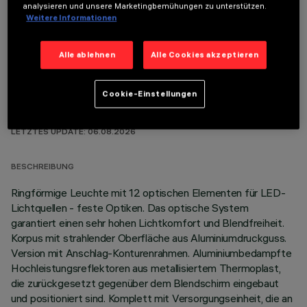
analysieren und unsere Marketingbemühungen zu unterstützen.
OPTIONALE KOMPONENTEN
Weitere Informationen
Alle ablehnen
Alle Cookies akzeptieren
Cookie-Einstellungen
TECHNISCHE DATEN
LETZTES UPDATE: 06.08.2026
BESCHREIBUNG
Ringförmige Leuchte mit 12 optischen Elementen für LED-
Lichtquellen - feste Optiken. Das optische System
garantiert einen sehr hohen Lichtkomfort und Blendfreiheit.
Korpus mit strahlender Oberfläche aus Aluminiumdruckguss.
Version mit Anschlag-Konturenrahmen. Aluminiumbedampfte
Hochleistungsreflektoren aus metallisiertem Thermoplast,
die zurückgesetzt gegenüber dem Blendschirm eingebaut
und positioniert sind. Komplett mit Versorgungseinheit, die an