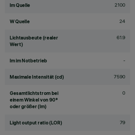
2100
lm Quelle
24
W Quelle
61.9
Lichtausbeute (realer
Wert)
-
lm im Notbetrieb
7590
Maximale Intensität (cd)
0
Gesamtlichtstrom bei
einem Winkel von 90°
oder größer (lm)
79
Light output ratio (LOR)