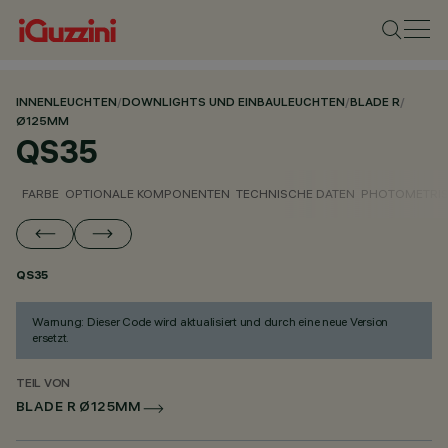
INNENLEUCHTEN
/
DOWNLIGHTS UND EINBAULEUCHTEN
/
BLADE R
/
Ø125MM
QS35
FARBE
OPTIONALE KOMPONENTEN
TECHNISCHE DATEN
PHOTOMETRIS
QS35
Warnung: Dieser Code wird aktualisiert und durch eine neue Version
ersetzt.
TEIL VON
BLADE R Ø125MM