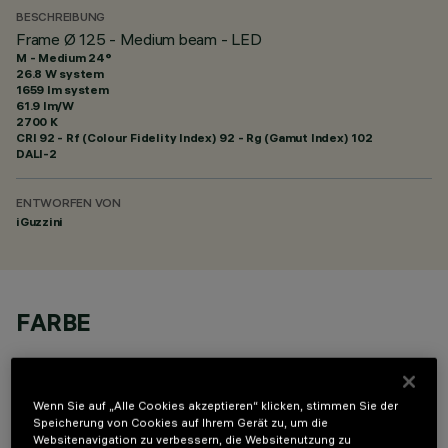
BESCHREIBUNG
Frame Ø 125 - Medium beam - LED
M - Medium 24°
26.8 W system
1659 lm system
61.9 lm/W
2700 K
CRI
92
- Rf (Colour Fidelity Index) 92 - Rg (Gamut Index) 102
DALI-2
ENTWORFEN VON
iGuzzini
FARBE
Wenn Sie auf „Alle Cookies akzeptieren“ klicken, stimmen Sie der
Speicherung von Cookies auf Ihrem Gerät zu, um die
Websitenavigation zu verbessern, die Websitenutzung zu