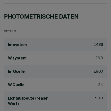
PHOTOMETRISCHE DATEN
DETAILS
2436
lm system
26.8
W system
2900
lm Quelle
24
W Quelle
90.9
Lichtausbeute (realer
Wert)