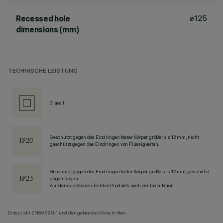
ø125
Recessed hole
dimensions (mm)
TECHNISCHE LEISTUNG
Class II
Geschützt gegen das Eindringen fester Körper größer als 12 mm, nicht
geschützt gegen das Eindringen von Flüssigkeiten.
Geschützt gegen das Eindringen fester Körper größer als 12 mm, geschützt
gegen Regen.
Auf dem sichtbaren Teil des Produkts nach der Installation
Entspricht EN60598-1 und den geltenden Vorschriften.