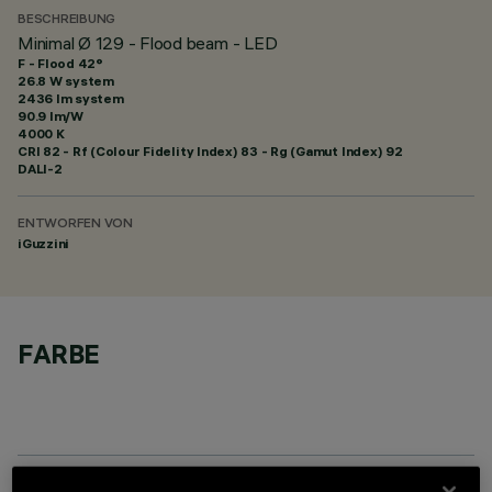
BESCHREIBUNG
Minimal Ø 129 - Flood beam - LED
F - Flood 42°
26.8 W system
2436 lm system
90.9 lm/W
4000 K
CRI
82
- Rf (Colour Fidelity Index) 83 - Rg (Gamut Index) 92
DALI-2
ENTWORFEN VON
iGuzzini
FARBE