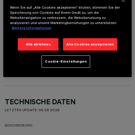
ERFORDERLICHES ZUBEHÖR
Wenn Sie auf „Alle Cookies akzeptieren“ klicken, stimmen Sie der
Speicherung von Cookies auf Ihrem Gerät zu, um die
Um das Produkt ordnungsgemäß zu installieren und zu betreiben, muss eines der erforderlichen
Websitenavigation zu verbessern, die Websitenutzung zu
Zubehörteile bestellt werden:
analysieren und unsere Marketingbemühungen zu unterstützen.
Weitere Informationen
Alle ablehnen
Alle Cookies akzeptieren
OPTIONALE KOMPONENTEN
Cookie-Einstellungen
TECHNISCHE DATEN
LETZTES UPDATE: 06.08.2026
BESCHREIBUNG