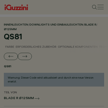
INNENLEUCHTEN
/
DOWNLIGHTS UND EINBAULEUCHTEN
/
BLADE R
/
Ø125MM
QS81
FARBE
ERFORDERLICHES ZUBEHÖR
OPTIONALE KOMPONENTEN
TECH
QS81
Warnung: Dieser Code wird aktualisiert und durch eine neue Version
ersetzt.
TEIL VON
BLADE R Ø125MM