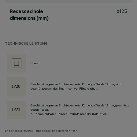
ø125
Recessed hole
dimensions (mm)
TECHNISCHE LEISTUNG
Class II
Geschützt gegen das Eindringen fester Körper größer als 12 mm, nicht
geschützt gegen das Eindringen von Flüssigkeiten.
Geschützt gegen das Eindringen fester Körper größer als 12 mm, geschützt
gegen Regen.
Auf dem sichtbaren Teil des Produkts nach der Installation
Entspricht EN60598-1 und den geltenden Vorschriften.