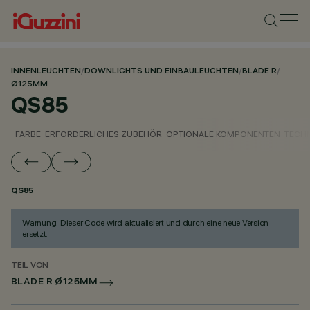
INNENLEUCHTEN
/
DOWNLIGHTS UND EINBAULEUCHTEN
/
BLADE R
/
Ø125MM
QS85
FARBE
ERFORDERLICHES ZUBEHÖR
OPTIONALE KOMPONENTEN
TECH
QS85
Warnung: Dieser Code wird aktualisiert und durch eine neue Version
ersetzt.
TEIL VON
BLADE R Ø125MM