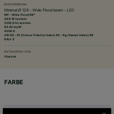
BESCHREIBUNG
Minimal Ø 129 - Wide Flood beam - LED
WF - Wide Flood 58°
26.8 W system
2252.5 lm system
84.05 lm/W
4000 K
CRI
92
- Rf (Colour Fidelity Index) 92 - Rg (Gamut Index) 98
DALI-2
ENTWORFEN VON
iGuzzini
FARBE