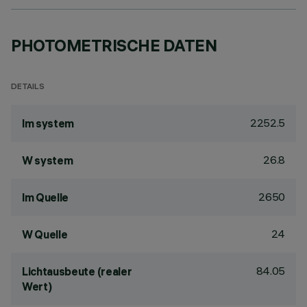
PHOTOMETRISCHE DATEN
DETAILS
2252.5
lm system
26.8
W system
2650
lm Quelle
24
W Quelle
84.05
Lichtausbeute (realer
Wert)