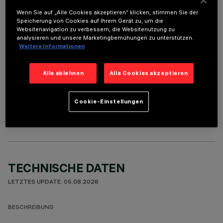
ERFORDERLICHES ZUBEHÖR
Wenn Sie auf „Alle Cookies akzeptieren“ klicken, stimmen Sie der
Speicherung von Cookies auf Ihrem Gerät zu, um die
Um das Produkt ordnungsgemäß zu installieren und zu betreiben, muss eines der erforderlichen
Websitenavigation zu verbessern, die Websitenutzung zu
Zubehörteile bestellt werden:
analysieren und unsere Marketingbemühungen zu unterstützen.
Weitere Informationen
Alle ablehnen
Alle Cookies akzeptieren
OPTIONALE KOMPONENTEN
Cookie-Einstellungen
TECHNISCHE DATEN
LETZTES UPDATE: 05.08.2026
BESCHREIBUNG