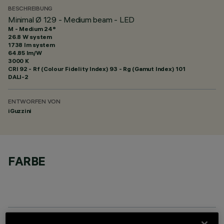
BESCHREIBUNG
Minimal Ø 129 - Medium beam - LED
M - Medium 24°
26.8 W system
1738 lm system
64.85 lm/W
3000 K
CRI
92
- Rf (Colour Fidelity Index) 93 - Rg (Gamut Index) 101
DALI-2
ENTWORFEN VON
iGuzzini
FARBE