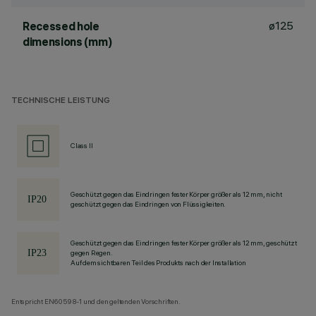
ø125
Recessed hole
dimensions (mm)
TECHNISCHE LEISTUNG
Class II
Geschützt gegen das Eindringen fester Körper größer als 12 mm, nicht
geschützt gegen das Eindringen von Flüssigkeiten.
Geschützt gegen das Eindringen fester Körper größer als 12 mm, geschützt
gegen Regen.
Auf dem sichtbaren Teil des Produkts nach der Installation
Entspricht EN60598-1 und den geltenden Vorschriften.