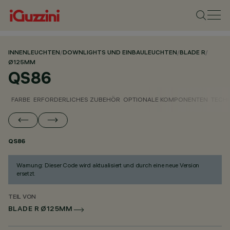
INNENLEUCHTEN
/
DOWNLIGHTS UND EINBAULEUCHTEN
/
BLADE R
/
Ø125MM
QS86
FARBE
ERFORDERLICHES ZUBEHÖR
OPTIONALE KOMPONENTEN
TECH
QS86
Warnung: Dieser Code wird aktualisiert und durch eine neue Version
ersetzt.
TEIL VON
BLADE R Ø125MM