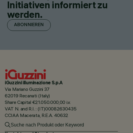
Initiativen informiert zu
werden.
ABONNIEREN
iGuzzini illuminazione S.p.A
Via Mariano Guzzini 37
62019 Recanati (Italy)
Share Capital €21.050.000,00 i.v.
VAT N. and R.I. : (IT)00082630435
CCIAA Macerata, R.E.A. 40632