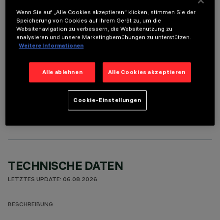
ERFORDERLICHES ZUBEHÖR
Wenn Sie auf „Alle Cookies akzeptieren“ klicken, stimmen Sie der
Speicherung von Cookies auf Ihrem Gerät zu, um die
Um das Produkt ordnungsgemäß zu installieren und zu betreiben, muss eines der erforderlichen
Websitenavigation zu verbessern, die Websitenutzung zu
Zubehörteile bestellt werden:
analysieren und unsere Marketingbemühungen zu unterstützen.
Weitere Informationen
Alle ablehnen
Alle Cookies akzeptieren
OPTIONALE KOMPONENTEN
Cookie-Einstellungen
TECHNISCHE DATEN
LETZTES UPDATE: 06.08.2026
BESCHREIBUNG