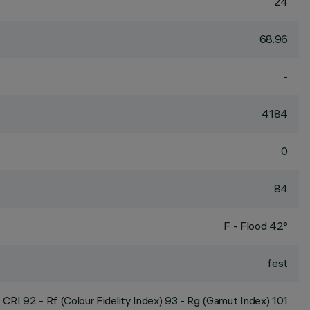
24
68.96
-
4184
0
84
F - Flood 42°
fest
CRI
92
- Rf (Colour Fidelity Index) 93 - Rg (Gamut Index) 101