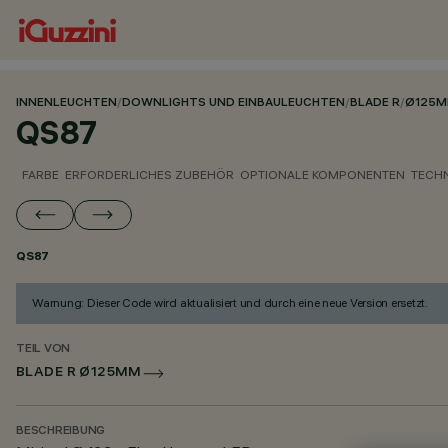
INNENLEUCHTEN
/
DOWNLIGHTS UND EINBAULEUCHTEN
/
BLADE R
/
Ø125
QS87
FARBE
ERFORDERLICHES ZUBEHÖR
OPTIONALE KOMPONENTEN
TECH
QS87
Warnung: Dieser Code wird aktualisiert und durch eine neue Version ersetzt.
TEIL VON
BLADE R Ø125MM
BESCHREIBUNG