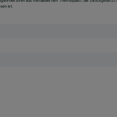
gsreflektoren aus metallisiertem Thermoplast, die zurückgesetzt 
sen ist.