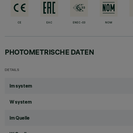
CE
EAC
ENEC-03
NOM
PHOTOMETRISCHE DATEN
DETAILS
lm system
W system
lm Quelle