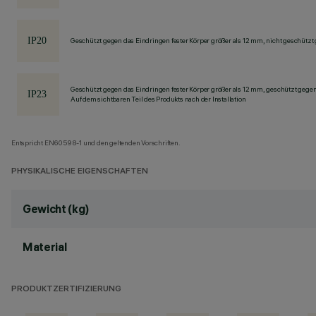
Geschützt gegen das Eindringen fester Körper größer als 12 mm, nicht geschützt
Geschützt gegen das Eindringen fester Körper größer als 12 mm, geschützt gege
Auf dem sichtbaren Teil des Produkts nach der Installation
Entspricht EN60598-1 und den geltenden Vorschriften.
PHYSIKALISCHE EIGENSCHAFTEN
Gewicht (kg)
Material
PRODUKTZERTIFIZIERUNG