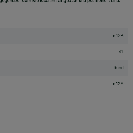
gegenüber dem Blendschirm eingebaut und positioniert sind.
ø128
41
Rund
ø125