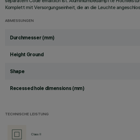
separatem Code erhältlich ist. Aluminiumbedampfte Hochleistun
Komplett mit Versorgungseinheit, die an die Leuchte angeschlos
ABMESSUNGEN
Durchmesser (mm)
Height Ground
Shape
Recessed hole dimensions (mm)
TECHNISCHE LEISTUNG
Class II