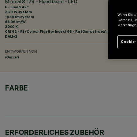
Minimal Ø 129 - Flood beam - LED
F - Flood 42°
26.8 W system
Wenn Sie au
1848 lm system
Gerät zu, u
68.96 lm/W
Marketingb
3000 K
CRI
92
- Rf (Colour Fidelity Index) 93 - Rg (Gamut Index) 101
DALI-2
Cookie-
ENTWORFEN VON
iGuzzini
FARBE
ERFORDERLICHES ZUBEHÖR