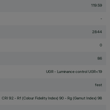
119.59
-
2844
0
86
UGR - Luminance control UGR<19
fest
CRI
92
- Rf (Colour Fidelity Index) 90 - Rg (Gamut Index) 98