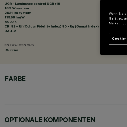
UGR - Luminance control UGR<19
16.9 W system
2021 lm system
Wenn Sie au
119.59 lm/W
Gerät zu, u
4000 K
Marketingb
CRI
92
- Rf (Colour Fidelity Index) 90 - Rg (Gamut Index) 98
DALI-2
Cookie-
ENTWORFEN VON
iGuzzini
FARBE
OPTIONALE KOMPONENTEN