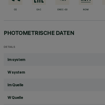
CE
EAC
ENEC-03
NOM
PHOTOMETRISCHE DATEN
DETAILS
lm system
W system
lm Quelle
W Quelle