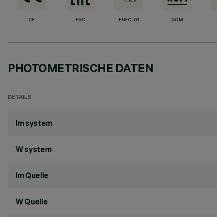
CE
EAC
ENEC-03
NOM
PHOTOMETRISCHE DATEN
DETAILS
lm system
W system
lm Quelle
W Quelle