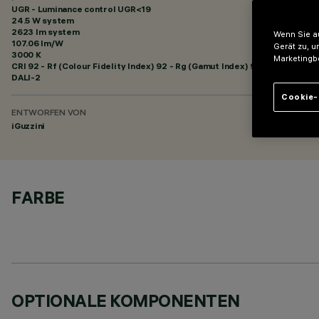
UGR - Luminance control UGR<19
24.5 W system
2623 lm system
Wenn Sie au
107.06 lm/W
Gerät zu, u
3000 K
Marketingb
CRI
92
- Rf (Colour Fidelity Index) 92 - Rg (Gamut Index) 99
DALI-2
Cookie-
ENTWORFEN VON
iGuzzini
FARBE
OPTIONALE KOMPONENTEN