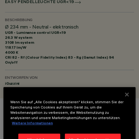
EASY PENDELLEUCHTE UGR<19
BESCHREIBUNG
Ø 234 mm - Neutral - elektronisch
UGR - Luminance control UGR<19
26.3 W system
3108 lm system
118.17 lm/W
4000 K
CRI
82
- Rf (Colour Fidelity Index) 83 - Rg (Gamut Index) 94
On/off
ENTWORFEN VON
iGuzzini
Wenn Sie auf „Alle Cookies akzeptieren“ klicken, stimmen Sie der
Speicherung von Cookies auf Ihrem Gerät zu, um die
FARBE
Websitenavigation zu verbessern, die Websitenutzung zu
analysieren und unsere Marketingbemühungen zu unterstützen.
Weitere Informationen