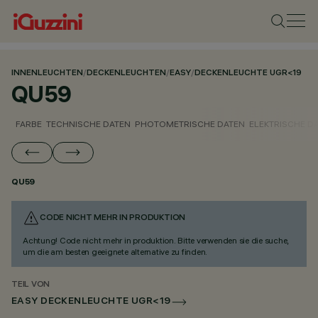
INNENLEUCHTEN
/
DECKENLEUCHTEN
/
EASY
/
DECKENLEUCHTE UGR<19
QU59
FARBE
TECHNISCHE DATEN
PHOTOMETRISCHE DATEN
ELEKTRISCHE D
QU59
CODE NICHT MEHR IN PRODUKTION
Achtung! Code nicht mehr in produktion. Bitte verwenden sie die suche,
um die am besten geeignete alternative zu finden.
TEIL VON
EASY DECKENLEUCHTE UGR<19