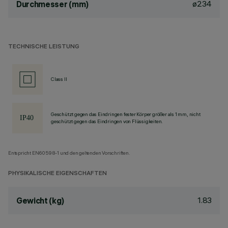
ø234
Durchmesser (mm)
TECHNISCHE LEISTUNG
Class II
Geschützt gegen das Eindringen fester Körper größer als 1 mm, nicht
geschützt gegen das Eindringen von Flüssigkeiten.
Entspricht EN60598-1 und den geltenden Vorschriften.
PHYSIKALISCHE EIGENSCHAFTEN
1.83
Gewicht (kg)