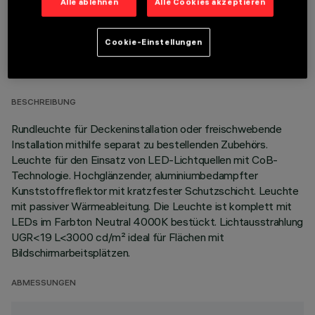
Alle ablehnen
Alle Cookies akzeptieren
TECHNISCHE DATEN
Cookie-Einstellungen
LETZTES UPDATE: 01.08.2026
BESCHREIBUNG
Rundleuchte für Deckeninstallation oder freischwebende
Installation mithilfe separat zu bestellenden Zubehörs.
Leuchte für den Einsatz von LED-Lichtquellen mit CoB-
Technologie. Hochglänzender, aluminiumbedampfter
Kunststoffreflektor mit kratzfester Schutzschicht. Leuchte
mit passiver Wärmeableitung. Die Leuchte ist komplett mit
LEDs im Farbton Neutral 4000K bestückt. Lichtausstrahlung
UGR<19 L<3000 cd/m² ideal für Flächen mit
Bildschirmarbeitsplätzen.
ABMESSUNGEN