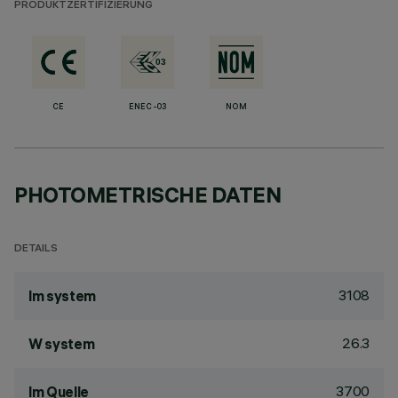
PRODUKTZERTIFIZIERUNG
CE
ENEC-03
NOM
PHOTOMETRISCHE DATEN
DETAILS
3108
lm system
26.3
W system
3700
lm Quelle