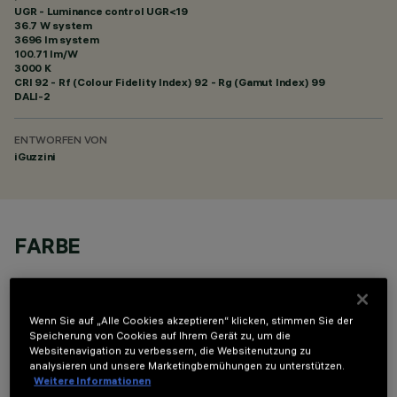
UGR - Luminance control UGR<19
36.7 W system
3696 lm system
100.71 lm/W
3000 K
CRI
92
- Rf (Colour Fidelity Index) 92 - Rg (Gamut Index) 99
DALI-2
ENTWORFEN VON
iGuzzini
FARBE
Wenn Sie auf „Alle Cookies akzeptieren“ klicken, stimmen Sie der
Speicherung von Cookies auf Ihrem Gerät zu, um die
Websitenavigation zu verbessern, die Websitenutzung zu
analysieren und unsere Marketingbemühungen zu unterstützen.
OPTIONALE KOMPONENTEN
Weitere Informationen