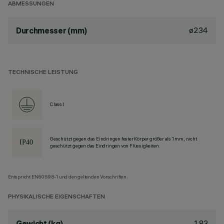
ABMESSUNGEN
ø234
Durchmesser (mm)
TECHNISCHE LEISTUNG
Class I
Geschützt gegen das Eindringen fester Körper größer als 1 mm, nicht
geschützt gegen das Eindringen von Flüssigkeiten.
Entspricht EN60598-1 und den geltenden Vorschriften.
PHYSIKALISCHE EIGENSCHAFTEN
1.83
Gewicht (kg)