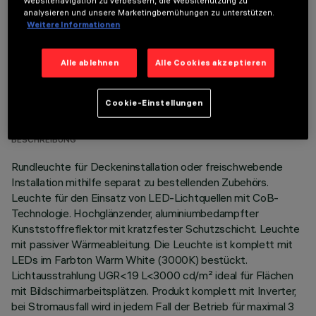
Websitenavigation zu verbessern, die Websitenutzung zu
analysieren und unsere Marketingbemühungen zu unterstützen.
Weitere Informationen
Alle ablehnen
Alle Cookies akzeptieren
TECHNISCHE DATEN
Cookie-Einstellungen
LETZTES UPDATE: 05.08.2026
BESCHREIBUNG
Rundleuchte für Deckeninstallation oder freischwebende
Installation mithilfe separat zu bestellenden Zubehörs.
Leuchte für den Einsatz von LED-Lichtquellen mit CoB-
Technologie. Hochglänzender, aluminiumbedampfter
Kunststoffreflektor mit kratzfester Schutzschicht. Leuchte
mit passiver Wärmeableitung. Die Leuchte ist komplett mit
LEDs im Farbton Warm White (3000K) bestückt.
Lichtausstrahlung UGR<19 L<3000 cd/m² ideal für Flächen
mit Bildschirmarbeitsplätzen. Produkt komplett mit Inverter,
bei Stromausfall wird in jedem Fall der Betrieb für maximal 3