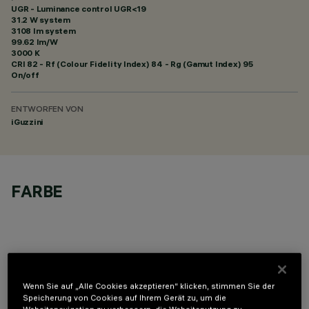
UGR - Luminance control UGR<19
31.2 W system
3108 lm system
99.62 lm/W
3000 K
CRI
82
- Rf (Colour Fidelity Index) 84 - Rg (Gamut Index) 95
On/off
ENTWORFEN VON
iGuzzini
FARBE
OPTIONALE KOMPONENTEN
Wenn Sie auf „Alle Cookies akzeptieren“ klicken, stimmen Sie der
Speicherung von Cookies auf Ihrem Gerät zu, um die