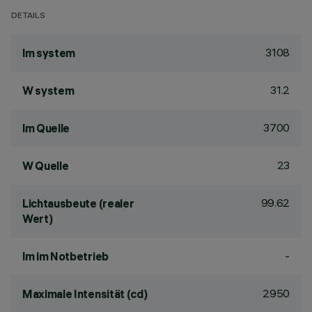
DETAILS
3108
lm system
31.2
W system
3700
lm Quelle
23
W Quelle
99.62
Lichtausbeute (realer
Wert)
-
lm im Notbetrieb
2950
Maximale Intensität (cd)