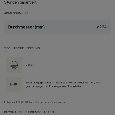
Stunden garantiert.
ABMESSUNGEN
ø234
Durchmesser (mm)
TECHNISCHE LEISTUNG
Class I
Geschützt gegen das Eindringen fester Körper größer als 1 mm, nicht
geschützt gegen das Eindringen von Flüssigkeiten.
Entspricht EN60598-1 und den geltenden Vorschriften.
PHYSIKALISCHE EIGENSCHAFTEN