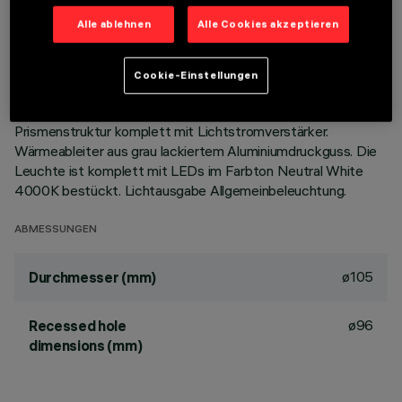
Alle ablehnen
Alle Cookies akzeptieren
BESCHREIBUNG
Festinstallierte Rundleuchte für den Einsatz von LED-
Cookie-Einstellungen
Lichtquellen mit CoB-Technologie. Version mit Rahmen zur
aufgesetzten Installation. Reflektor aus Thermoplast mit
Prismenstruktur komplett mit Lichtstromverstärker.
Wärmeableiter aus grau lackiertem Aluminiumdruckguss. Die
Leuchte ist komplett mit LEDs im Farbton Neutral White
4000K bestückt. Lichtausgabe Allgemeinbeleuchtung.
ABMESSUNGEN
ø105
Durchmesser (mm)
ø96
Recessed hole
dimensions (mm)