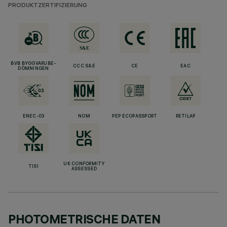
PRODUKTZERTIFIZIERUNG
BVB BYGGVARUBE-
CCC S&E
CE
EAC
DÖMNINGEN
ENEC-03
NOM
PEP ECOPASSPORT
RETILAP
UK CONFORMITY
TISI
ASSESSED
PHOTOMETRISCHE DATEN