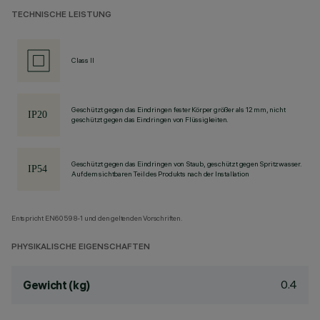
TECHNISCHE LEISTUNG
Class II
Geschützt gegen das Eindringen fester Körper größer als 12 mm, nicht
geschützt gegen das Eindringen von Flüssigkeiten.
Geschützt gegen das Eindringen von Staub, geschützt gegen Spritzwasser.
Auf dem sichtbaren Teil des Produkts nach der Installation
Entspricht EN60598-1 und den geltenden Vorschriften.
PHYSIKALISCHE EIGENSCHAFTEN
0.4
Gewicht (kg)