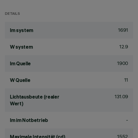
DETAILS
1691
lm system
12.9
W system
1900
lm Quelle
11
W Quelle
131.09
Lichtausbeute (realer
Wert)
-
lm im Notbetrieb
1552
Maximale Intensität (cd)