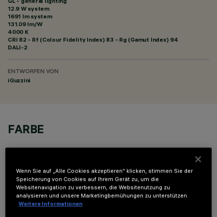
GL - general lighting
12.9 W system
1691 lm system
131.09 lm/W
4000 K
CRI
82
- Rf (Colour Fidelity Index) 83 - Rg (Gamut Index) 94
DALI-2
ENTWORFEN VON
iGuzzini
FARBE
Wenn Sie auf „Alle Cookies akzeptieren“ klicken, stimmen Sie der
Speicherung von Cookies auf Ihrem Gerät zu, um die
Websitenavigation zu verbessern, die Websitenutzung zu
TECHNISCHE DATEN
analysieren und unsere Marketingbemühungen zu unterstützen.
Weitere Informationen
LETZTES UPDATE: 06.08.2026