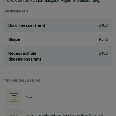
4000K bestückt. Lichtausgabe Allgemeinbeleuchtung.
ABMESSUNGEN
ø163
Durchmesser (mm)
Rund
Shape
ø153
Recessed hole
dimensions (mm)
TECHNISCHE LEISTUNG
Class II
Geschützt gegen das Eindringen fester Körper größer als 12 mm, nicht