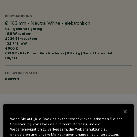
BESCHREIBUNG
Ø 163 mm - Neutral White - elektronisch
GL - general lighting
16.8 W system
2229.5 lm system
132.71 lm/W
4000 K
CRI
82
- Rf (Colour Fidelity Index) 83 - Rg (Gamut Index) 94
On/off
ENTWORFEN VON
iGuzzini
FARBE
Wenn Sie auf „Alle Cookies akzeptieren“ klicken, stimmen Sie der
Speicherung von Cookies auf Ihrem Gerät zu, um die
Websitenavigation zu verbessern, die Websitenutzung zu
analysieren und unsere Marketingbemühungen zu unterstützen.