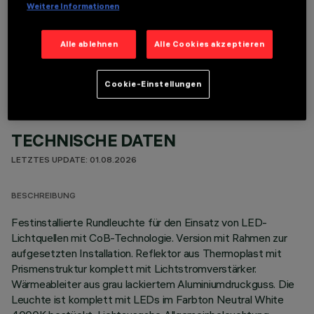
Weitere Informationen
OPTIONALE KOMPONENTEN
Alle ablehnen
Alle Cookies akzeptieren
Cookie-Einstellungen
TECHNISCHE DATEN
LETZTES UPDATE: 01.08.2026
BESCHREIBUNG
Festinstallierte Rundleuchte für den Einsatz von LED-
Lichtquellen mit CoB-Technologie. Version mit Rahmen zur
aufgesetzten Installation. Reflektor aus Thermoplast mit
Prismenstruktur komplett mit Lichtstromverstärker.
Wärmeableiter aus grau lackiertem Aluminiumdruckguss. Die
Leuchte ist komplett mit LEDs im Farbton Neutral White