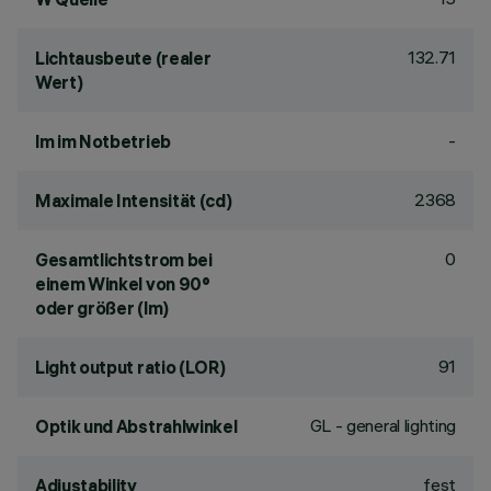
132.71
Lichtausbeute (realer
Wert)
-
lm im Notbetrieb
2368
Maximale Intensität (cd)
0
Gesamtlichtstrom bei
einem Winkel von 90°
oder größer (lm)
91
Light output ratio (LOR)
GL - general lighting
Optik und Abstrahlwinkel
fest
Adjustability