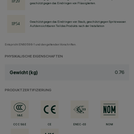
geschützt gegen das Eindringen von Flüssigkeiten.
Geschützt gegen das Eindringen von Staub, geschützt gegen Spritzwasser.
Auf dem sichtbaren Teil des Produkts nach der Installation
Entspricht EN60598-1 und den geltenden Vorschriften.
PHYSIKALISCHE EIGENSCHAFTEN
0.76
Gewicht (kg)
PRODUKTZERTIFIZIERUNG
CCC S&E
CE
ENEC-03
NOM