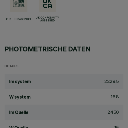
UK CONFORMITY
PEP ECOPASSPORT
ASSESSED
PHOTOMETRISCHE DATEN
DETAILS
2229.5
lm system
16.8
W system
2450
lm Quelle
15
W Quelle