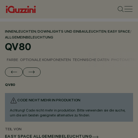
INNENLEUCHTEN
/
DOWNLIGHTS UND EINBAULEUCHTEN
/
EASY SPACE
/
ALLGEMEINBELEUCHTUNG
QV80
FARBE
OPTIONALE KOMPONENTEN
TECHNISCHE DATEN
PHOTOMETRIS
QV80
CODE NICHT MEHR IN PRODUKTION
Achtung! Code nicht mehr in produktion. Bitte verwenden sie die suche,
um die am besten geeignete alternative zu finden.
TEIL VON
EASY SPACE ALLGEMEINBELEUCHTUNG