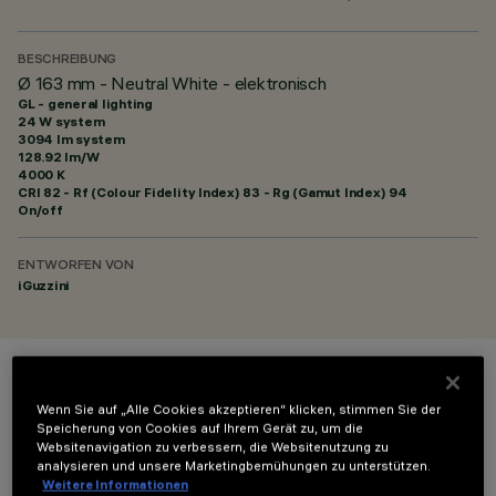
BESCHREIBUNG
Ø 163 mm - Neutral White - elektronisch
GL - general lighting
24 W system
3094 lm system
128.92 lm/W
4000 K
CRI
82
- Rf (Colour Fidelity Index) 83 - Rg (Gamut Index) 94
On/off
ENTWORFEN VON
iGuzzini
FARBE
Wenn Sie auf „Alle Cookies akzeptieren“ klicken, stimmen Sie der
Speicherung von Cookies auf Ihrem Gerät zu, um die
Websitenavigation zu verbessern, die Websitenutzung zu
analysieren und unsere Marketingbemühungen zu unterstützen.
Weitere Informationen