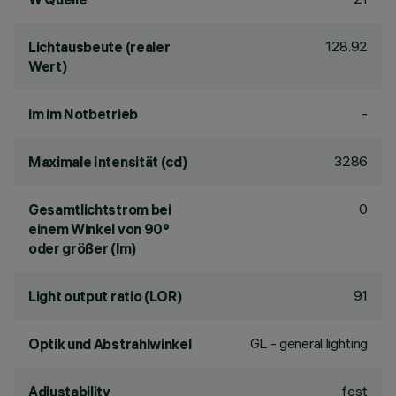
128.92
Lichtausbeute (realer
Wert)
-
lm im Notbetrieb
3286
Maximale Intensität (cd)
0
Gesamtlichtstrom bei
einem Winkel von 90°
oder größer (lm)
91
Light output ratio (LOR)
GL - general lighting
Optik und Abstrahlwinkel
fest
Adjustability