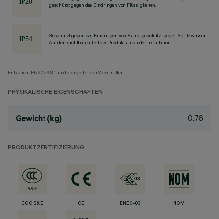
geschützt gegen das Eindringen von Flüssigkeiten.
Geschützt gegen das Eindringen von Staub, geschützt gegen Spritzwasser.
Auf dem sichtbaren Teil des Produkts nach der Installation
Entspricht EN60598-1 und den geltenden Vorschriften.
PHYSIKALISCHE EIGENSCHAFTEN
0.76
Gewicht (kg)
PRODUKTZERTIFIZIERUNG
CCC S&E
CE
ENEC-03
NOM