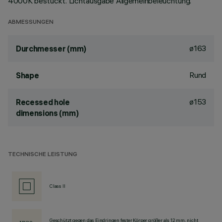
4000K bestückt. Lichtausgabe Allgemeinbeleuchtung.
ABMESSUNGEN
ø163
Durchmesser (mm)
Rund
Shape
ø153
Recessed hole
dimensions (mm)
TECHNISCHE LEISTUNG
Class II
Geschützt gegen das Eindringen fester Körper größer als 12 mm, nicht