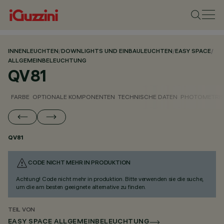
INNENLEUCHTEN
/
DOWNLIGHTS UND EINBAULEUCHTEN
/
EASY SPACE
/
ALLGEMEINBELEUCHTUNG
QV81
FARBE
OPTIONALE KOMPONENTEN
TECHNISCHE DATEN
PHOTOMETRIS
QV81
CODE NICHT MEHR IN PRODUKTION
Achtung! Code nicht mehr in produktion. Bitte verwenden sie die suche,
um die am besten geeignete alternative zu finden.
TEIL VON
EASY SPACE ALLGEMEINBELEUCHTUNG