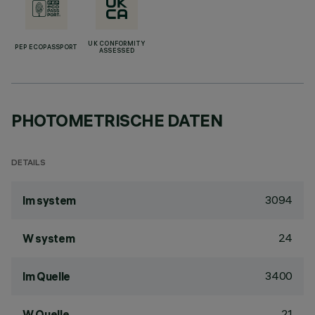
UK CONFORMITY
PEP ECOPASSPORT
ASSESSED
PHOTOMETRISCHE DATEN
DETAILS
3094
lm system
24
W system
3400
lm Quelle
21
W Quelle