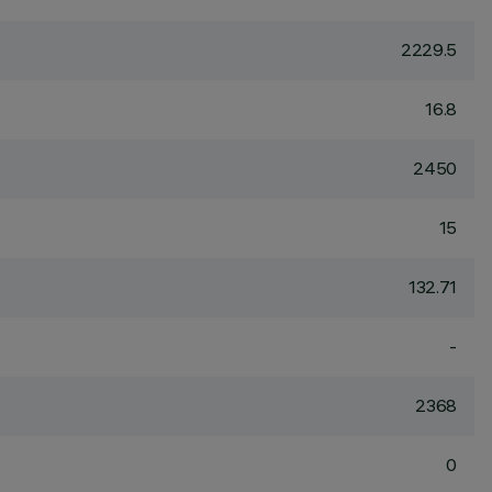
2229.5
16.8
2450
15
132.71
-
2368
0