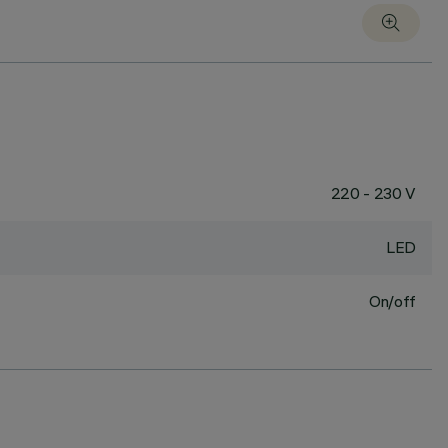
220 - 230 V
LED
On/off