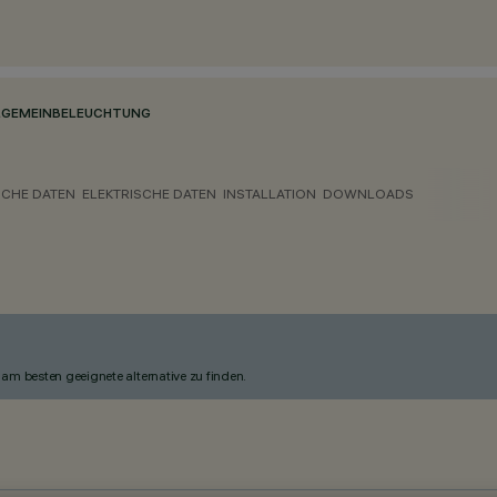
LGEMEINBELEUCHTUNG
CHE DATEN
ELEKTRISCHE DATEN
INSTALLATION
DOWNLOADS
am besten geeignete alternative zu finden.