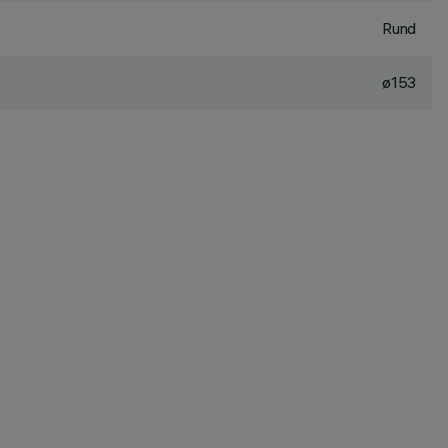
Rund
ø153