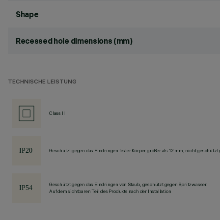
Shape
Recessed hole dimensions (mm)
TECHNISCHE LEISTUNG
Class II
Geschützt gegen das Eindringen fester Körper größer als 12 mm, nicht geschützt
Geschützt gegen das Eindringen von Staub, geschützt gegen Spritzwasser.
Auf dem sichtbaren Teil des Produkts nach der Installation