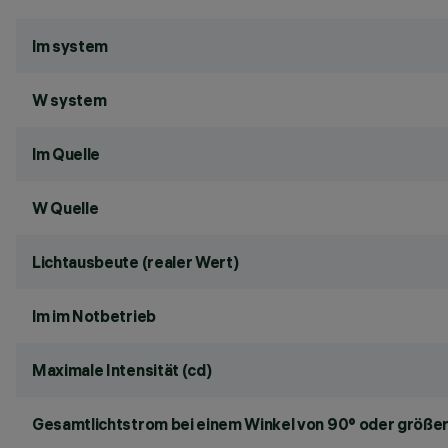
lm system
W system
lm Quelle
W Quelle
Lichtausbeute (realer Wert)
lm im Notbetrieb
Maximale Intensität (cd)
Gesamtlichtstrom bei einem Winkel von 90° oder größer