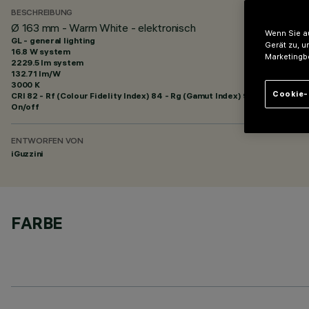
BESCHREIBUNG
Ø 163 mm - Warm White - elektronisch
Wenn Sie au
GL - general lighting
Gerät zu, u
16.8 W system
Marketingb
2229.5 lm system
132.71 lm/W
3000 K
Cookie-
CRI
82
- Rf (Colour Fidelity Index) 84 - Rg (Gamut Index) 95
On/off
ENTWORFEN VON
iGuzzini
FARBE