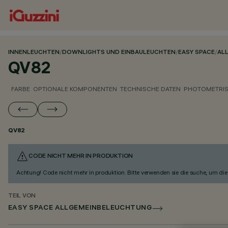
INNENLEUCHTEN
/
DOWNLIGHTS UND EINBAULEUCHTEN
/
EASY SPACE
/
AL
QV82
FARBE
OPTIONALE KOMPONENTEN
TECHNISCHE DATEN
PHOTOMETRIS
QV82
CODE NICHT MEHR IN PRODUKTION
Achtung! Code nicht mehr in produktion. Bitte verwenden sie die suche, um die 
TEIL VON
EASY SPACE ALLGEMEINBELEUCHTUNG