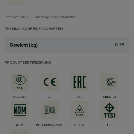
Entspricht EN60598-1 und den geltenden Vorschriften.
PHYSIKALISCHE EIGENSCHAFTEN
0.76
Gewicht (kg)
PRODUKTZERTIFIZIERUNG
CCC S&E
CE
EAC
ENEC-03
NOM
PEP ECOPASSPORT
RETILAP
TISI