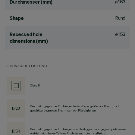
ø163
Durchmesser (mm)
Rund
Shape
ø153
Recessed hole
dimensions (mm)
TECHNISCHE LEISTUNG
Class II
Geschützt gegen das Eindringen fester Körper größer als 12 mm, nicht
geschützt gegen das Eindringen von Flüssigkeiten.
Geschützt gegen das Eindringen von Staub, geschützt gegen Spritzwasser.
Auf dem sichtbaren Teil des Produkts nach der Installation