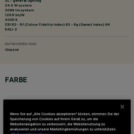
GL - general lighting
24.4 W system
3094 lm system
126.8 lm/W
4000 K
CRI
82
- Rf (Colour Fidelity Index) 83 - Rg (Gamut Index) 94
DALI-2
ENTWORFEN VON
iGuzzini
FARBE
Wenn Sie auf „Alle Cookies akzeptieren“ klicken, stimmen Sie der
Speicherung von Cookies auf Ihrem Gerät zu, um die
OPTIONALE KOMPONENTEN
Websitenavigation zu verbessern, die Websitenutzung zu
analysieren und unsere Marketingbemühungen zu unterstützen.