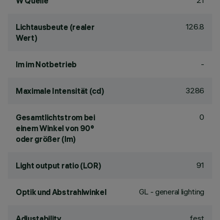
21
W Quelle
126.8
Lichtausbeute (realer
Wert)
-
lm im Notbetrieb
3286
Maximale Intensität (cd)
0
Gesamtlichtstrom bei
einem Winkel von 90°
oder größer (lm)
91
Light output ratio (LOR)
GL - general lighting
Optik und Abstrahlwinkel
fest
Adjustability