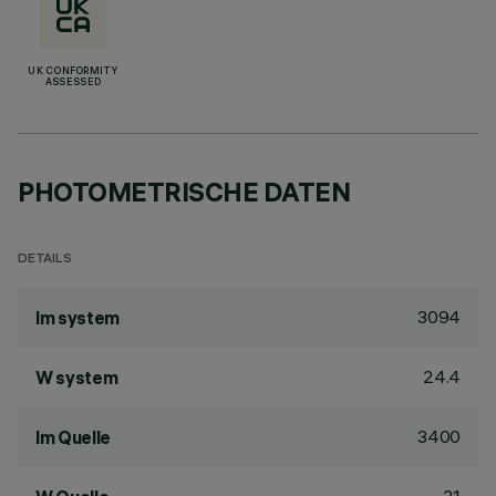
UK CONFORMITY
ASSESSED
PHOTOMETRISCHE DATEN
DETAILS
3094
lm system
24.4
W system
3400
lm Quelle