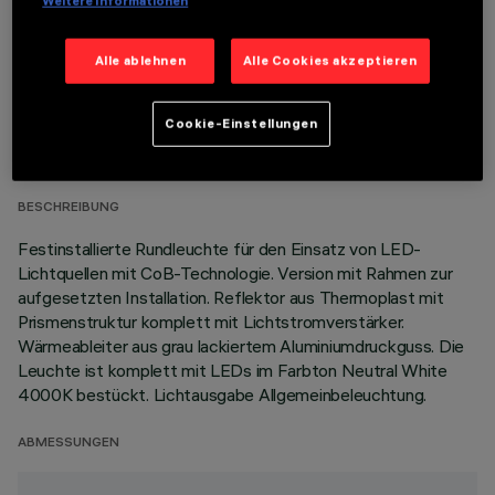
Weitere Informationen
Alle ablehnen
Alle Cookies akzeptieren
TECHNISCHE DATEN
Cookie-Einstellungen
LETZTES UPDATE: 06.08.2026
BESCHREIBUNG
Festinstallierte Rundleuchte für den Einsatz von LED-
Lichtquellen mit CoB-Technologie. Version mit Rahmen zur
aufgesetzten Installation. Reflektor aus Thermoplast mit
Prismenstruktur komplett mit Lichtstromverstärker.
Wärmeableiter aus grau lackiertem Aluminiumdruckguss. Die
Leuchte ist komplett mit LEDs im Farbton Neutral White
4000K bestückt. Lichtausgabe Allgemeinbeleuchtung.
ABMESSUNGEN