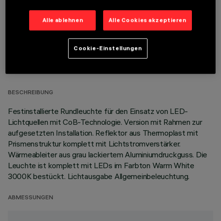
Alle ablehnen
Alle Cookies akzeptieren
Cookie-Einstellungen
TECHNISCHE DATEN
LETZTES UPDATE: 05.08.2026
BESCHREIBUNG
Festinstallierte Rundleuchte für den Einsatz von LED-
Lichtquellen mit CoB-Technologie. Version mit Rahmen zur
aufgesetzten Installation. Reflektor aus Thermoplast mit
Prismenstruktur komplett mit Lichtstromverstärker.
Wärmeableiter aus grau lackiertem Aluminiumdruckguss. Die
Leuchte ist komplett mit LEDs im Farbton Warm White
3000K bestückt. Lichtausgabe Allgemeinbeleuchtung.
ABMESSUNGEN