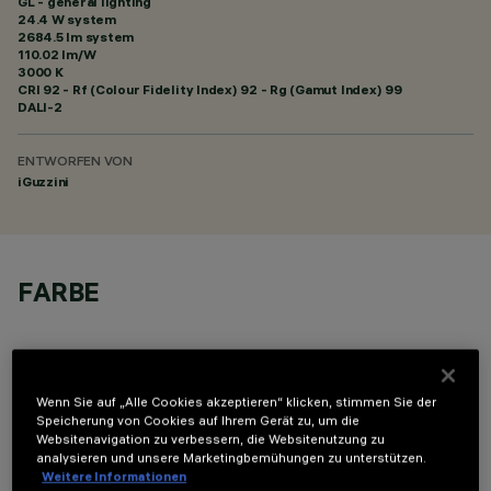
GL - general lighting
24.4 W system
2684.5 lm system
110.02 lm/W
3000 K
CRI
92
- Rf (Colour Fidelity Index) 92 - Rg (Gamut Index) 99
DALI-2
ENTWORFEN VON
iGuzzini
FARBE
Wenn Sie auf „Alle Cookies akzeptieren“ klicken, stimmen Sie der
Speicherung von Cookies auf Ihrem Gerät zu, um die
Websitenavigation zu verbessern, die Websitenutzung zu
OPTIONALE KOMPONENTEN
analysieren und unsere Marketingbemühungen zu unterstützen.
Weitere Informationen