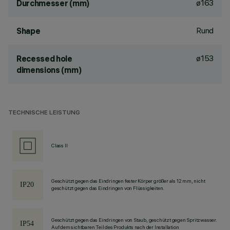
ø163
Durchmesser (mm)
Rund
Shape
ø153
Recessed hole
dimensions (mm)
TECHNISCHE LEISTUNG
Class II
Geschützt gegen das Eindringen fester Körper größer als 12 mm, nicht
geschützt gegen das Eindringen von Flüssigkeiten.
Geschützt gegen das Eindringen von Staub, geschützt gegen Spritzwasser.
Auf dem sichtbaren Teil des Produkts nach der Installation