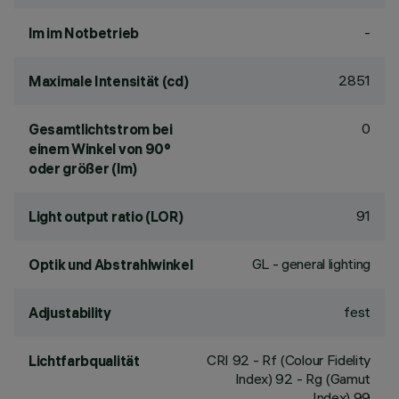
-
lm im Notbetrieb
2851
Maximale Intensität (cd)
0
Gesamtlichtstrom bei
einem Winkel von 90°
oder größer (lm)
91
Light output ratio (LOR)
GL - general lighting
Optik und Abstrahlwinkel
fest
Adjustability
CRI
92
- Rf (Colour Fidelity
Lichtfarbqualität
Index) 92 - Rg (Gamut
Index) 99