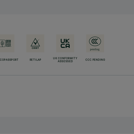
UK CONFORMITY
ECOPASSPORT
RETILAP
CCC PENDING
ASSESSED