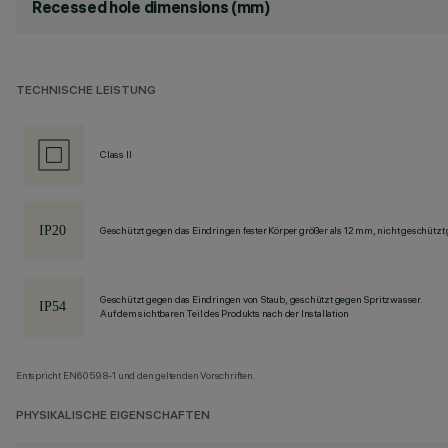
Recessed hole dimensions (mm)
TECHNISCHE LEISTUNG
Class II
Geschützt gegen das Eindringen fester Körper größer als 12 mm, nicht geschützt
Geschützt gegen das Eindringen von Staub, geschützt gegen Spritzwasser.
Auf dem sichtbaren Teil des Produkts nach der Installation
Entspricht EN60598-1 und den geltenden Vorschriften.
PHYSIKALISCHE EIGENSCHAFTEN