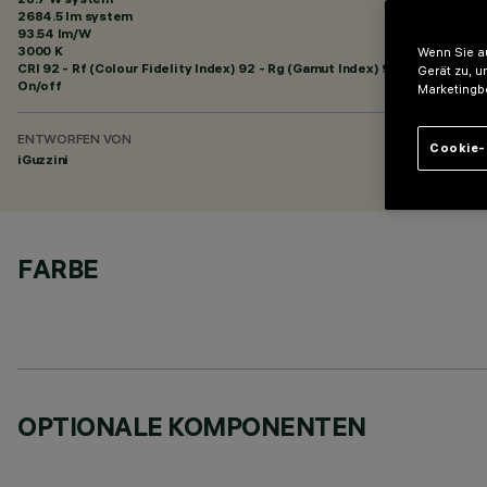
2684.5 lm system
93.54 lm/W
3000 K
Wenn Sie au
CRI
92
- Rf (Colour Fidelity Index) 92 - Rg (Gamut Index) 99
Gerät zu, u
On/off
Marketingb
ENTWORFEN VON
Cookie-
iGuzzini
FARBE
OPTIONALE KOMPONENTEN