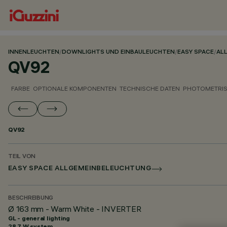
INNENLEUCHTEN
/
DOWNLIGHTS UND EINBAULEUCHTEN
/
EASY SPACE
/
AL
QV92
FARBE
OPTIONALE KOMPONENTEN
TECHNISCHE DATEN
PHOTOMETRIS
QV92
TEIL VON
EASY SPACE ALLGEMEINBELEUCHTUNG
BESCHREIBUNG
Ø 163 mm - Warm White - INVERTER
GL - general lighting
28.7 W system