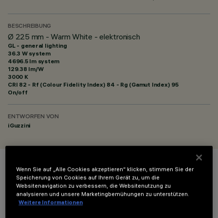
BESCHREIBUNG
Ø 225 mm - Warm White - elektronisch
GL - general lighting
36.3 W system
4696.5 lm system
129.38 lm/W
3000 K
CRI
82
- Rf (Colour Fidelity Index) 84 - Rg (Gamut Index) 95
On/off
ENTWORFEN VON
iGuzzini
Wenn Sie auf „Alle Cookies akzeptieren“ klicken, stimmen Sie der
FARBE
Speicherung von Cookies auf Ihrem Gerät zu, um die
Websitenavigation zu verbessern, die Websitenutzung zu
analysieren und unsere Marketingbemühungen zu unterstützen.
Weitere Informationen