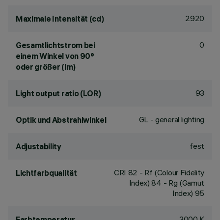
2920
Maximale Intensität (cd)
0
Gesamtlichtstrom bei
einem Winkel von 90°
oder größer (lm)
93
Light output ratio (LOR)
GL - general lighting
Optik und Abstrahlwinkel
fest
Adjustability
CRI
82
- Rf (Colour Fidelity
Lichtfarbqualität
Index) 84 - Rg (Gamut
Index) 95
3000 K
Farbtemperatur