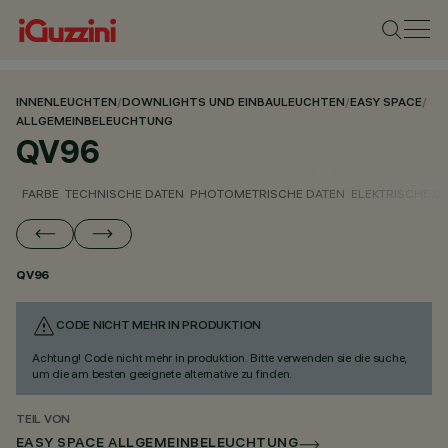
INNENLEUCHTEN
/
DOWNLIGHTS UND EINBAULEUCHTEN
/
EASY SPACE
/
ALLGEMEINBELEUCHTUNG
QV96
FARBE
TECHNISCHE DATEN
PHOTOMETRISCHE DATEN
ELEKTRISCHE D
QV96
CODE NICHT MEHR IN PRODUKTION
Achtung! Code nicht mehr in produktion. Bitte verwenden sie die suche,
um die am besten geeignete alternative zu finden.
TEIL VON
EASY SPACE ALLGEMEINBELEUCHTUNG