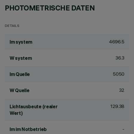
PHOTOMETRISCHE DATEN
DETAILS
4696.5
lm system
36.3
W system
5050
lm Quelle
32
W Quelle
129.38
Lichtausbeute (realer
Wert)
-
lm im Notbetrieb