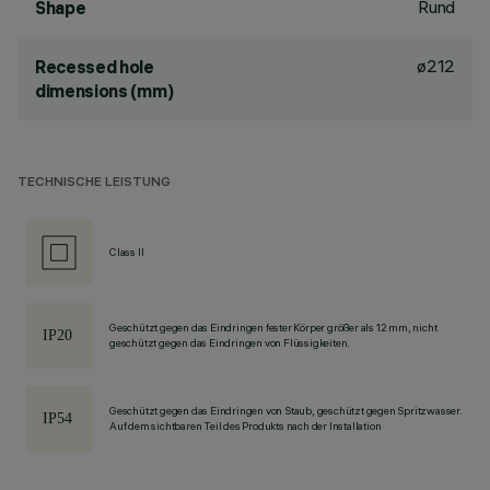
Rund
Shape
ø212
Recessed hole
dimensions (mm)
TECHNISCHE LEISTUNG
Class II
Geschützt gegen das Eindringen fester Körper größer als 12 mm, nicht
geschützt gegen das Eindringen von Flüssigkeiten.
Geschützt gegen das Eindringen von Staub, geschützt gegen Spritzwasser.
Auf dem sichtbaren Teil des Produkts nach der Installation