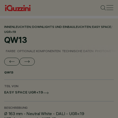
INNENLEUCHTEN
/
DOWNLIGHTS UND EINBAULEUCHTEN
/
EASY SPACE
/
UGR<19
QW13
FARBE
OPTIONALE KOMPONENTEN
TECHNISCHE DATEN
PHOTOMETRIS
QW13
TEIL VON
EASY SPACE UGR<19
BESCHREIBUNG
Ø 163 mm - Neutral White - DALI - UGR<19