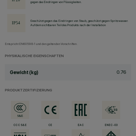
gegen das Eindringen von Flüssigkeiten.
Geschützt gegen das Eindringen von Staub, geschützt gegen Spritzwasser.
Auf dem sichtbaren Teil des Produkts nach der Installation
Entspricht EN60598-1 und den geltenden Vorschriften.
PHYSIKALISCHE EIGENSCHAFTEN
0.76
Gewicht (kg)
PRODUKTZERTIFIZIERUNG
CCC S&E
CE
EAC
ENEC-03