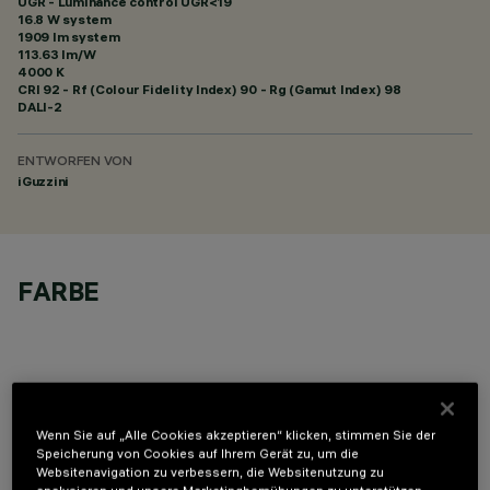
UGR - Luminance control UGR<19
16.8 W system
1909 lm system
113.63 lm/W
4000 K
CRI
92
- Rf (Colour Fidelity Index) 90 - Rg (Gamut Index) 98
DALI-2
ENTWORFEN VON
iGuzzini
FARBE
Wenn Sie auf „Alle Cookies akzeptieren“ klicken, stimmen Sie der
OPTIONALE KOMPONENTEN
Speicherung von Cookies auf Ihrem Gerät zu, um die
Websitenavigation zu verbessern, die Websitenutzung zu