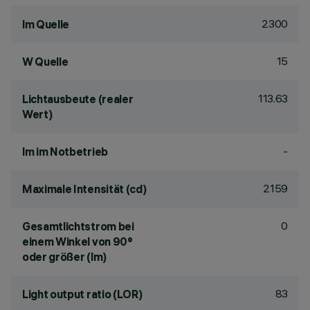
2300
lm Quelle
15
W Quelle
113.63
Lichtausbeute (realer
Wert)
-
lm im Notbetrieb
2159
Maximale Intensität (cd)
0
Gesamtlichtstrom bei
einem Winkel von 90°
oder größer (lm)
83
Light output ratio (LOR)