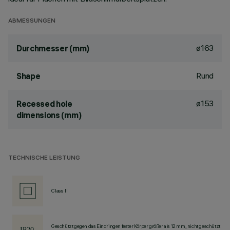
ABMESSUNGEN
ø163
Durchmesser (mm)
Rund
Shape
ø153
Recessed hole
dimensions (mm)
TECHNISCHE LEISTUNG
Class II
Geschützt gegen das Eindringen fester Körper größer als 12 mm, nicht geschützt