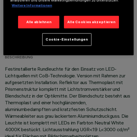
analysieren und unsere Marketingbemühungen zu unterstützen.
Weitere Informationen
Alle ablehnen
Alle Cookies akzeptieren
TECHNISCHE DATEN
Cookie-Einstellungen
LETZTES UPDATE: 06.08.2026
BESCHREIBUNG
Festinstallierte Rundleuchte für den Einsatz von LED-
Lichtquellen mit CoB-Technologie. Version mit Rahmen zur
aufgesetzten Installation. Reflektor aus Thermoplast mit
Prismenstruktur komplett mit Lichtstromverstärker und
Blendschutz in der Optikmitte. Der Blendschutz besteht aus
Thermoplast und einer hochglänzenden,
aluminiumbedampften und kratzfesten Schutzschicht.
Wärmeableiter aus grau lackiertem Aluminiumdruckguss. Die
Leuchte ist komplett mit LEDs im Farbton Neutral White
4000K bestückt. Lichtausstrahlung UGR<19 L<3000 cd/m²
ideal für Flächen mit Bildschirmarbeitsplätzen.