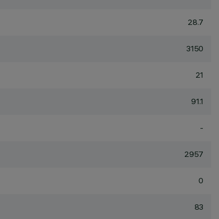
28.7
3150
21
91.1
-
2957
0
83