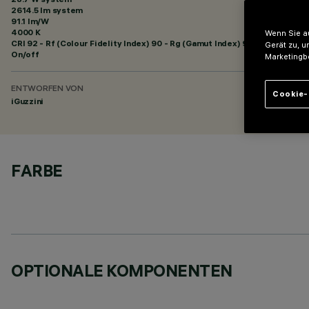
2614.5 lm system
91.1 lm/W
4000 K
Wenn Sie au
CRI
92
- Rf (Colour Fidelity Index) 90 - Rg (Gamut Index) 98
Gerät zu, u
On/off
Marketingb
ENTWORFEN VON
Cookie-
iGuzzini
FARBE
OPTIONALE KOMPONENTEN