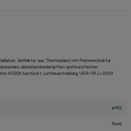
allation. Reflektor aus Thermoplast mit Prismenstruktur
glänzenden, aluminiumbedampften und kratzfesten
 White 4000K bestückt. Lichtausstrahlung UGR<19 L<3000
ø163
Rund