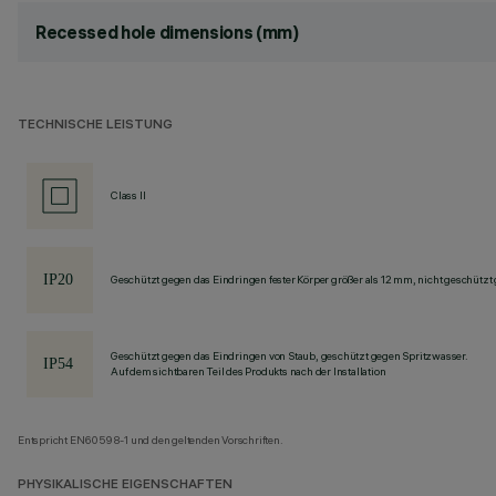
Recessed hole dimensions (mm)
TECHNISCHE LEISTUNG
Class II
Geschützt gegen das Eindringen fester Körper größer als 12 mm, nicht geschützt
Geschützt gegen das Eindringen von Staub, geschützt gegen Spritzwasser.
Auf dem sichtbaren Teil des Produkts nach der Installation
Entspricht EN60598-1 und den geltenden Vorschriften.
PHYSIKALISCHE EIGENSCHAFTEN