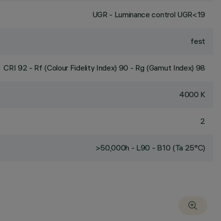
UGR - Luminance control UGR<19
fest
CRI
92
- Rf (Colour Fidelity Index) 90 - Rg (Gamut Index) 98
4000 K
2
>50,000h - L90 - B10 (Ta 25°C)