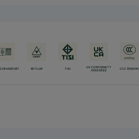
UK CONFORMITY
ECOPASSPORT
RETILAP
TISI
CCC PENDIN
ASSESSED