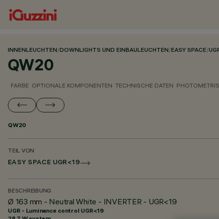
INNENLEUCHTEN
/
DOWNLIGHTS UND EINBAULEUCHTEN
/
EASY SPACE
/
UG
QW20
FARBE
OPTIONALE KOMPONENTEN
TECHNISCHE DATEN
PHOTOMETRIS
QW20
TEIL VON
EASY SPACE UGR<19
BESCHREIBUNG
Ø 163 mm - Neutral White - INVERTER - UGR<19
UGR - Luminance control UGR<19
28.7 W system