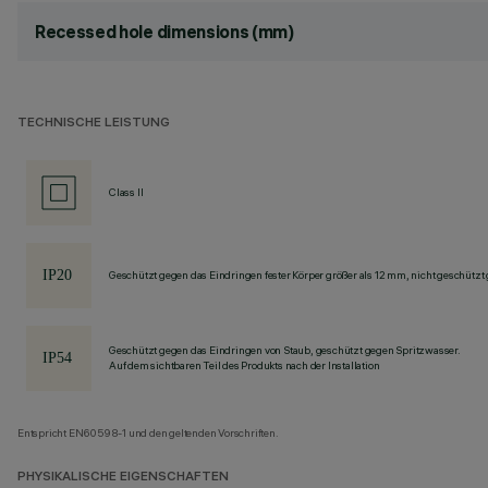
Recessed hole dimensions (mm)
TECHNISCHE LEISTUNG
Class II
Geschützt gegen das Eindringen fester Körper größer als 12 mm, nicht geschützt
Geschützt gegen das Eindringen von Staub, geschützt gegen Spritzwasser.
Auf dem sichtbaren Teil des Produkts nach der Installation
Entspricht EN60598-1 und den geltenden Vorschriften.
PHYSIKALISCHE EIGENSCHAFTEN