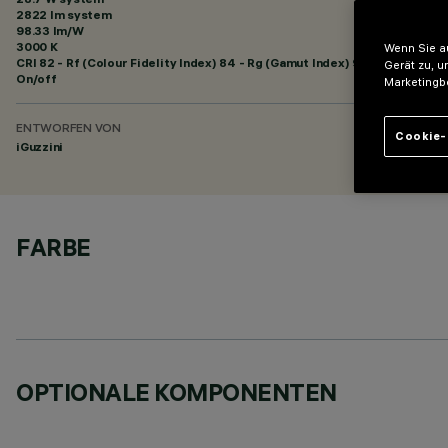
2822 lm system
98.33 lm/W
3000 K
Wenn Sie au
CRI
82
- Rf (Colour Fidelity Index) 84 - Rg (Gamut Index) 95
Gerät zu, u
On/off
Marketingb
ENTWORFEN VON
Cookie-
iGuzzini
FARBE
OPTIONALE KOMPONENTEN