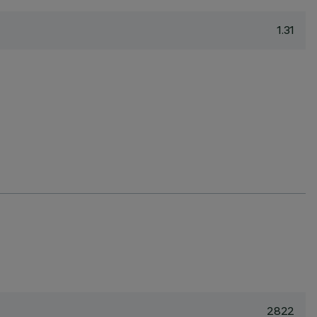
1.31
2822