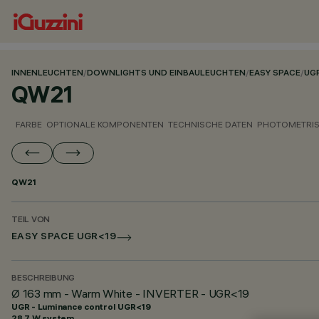
INNENLEUCHTEN
/
DOWNLIGHTS UND EINBAULEUCHTEN
/
EASY SPACE
/
UG
QW21
FARBE
OPTIONALE KOMPONENTEN
TECHNISCHE DATEN
PHOTOMETRIS
QW21
TEIL VON
EASY SPACE UGR<19
BESCHREIBUNG
Ø 163 mm - Warm White - INVERTER - UGR<19
UGR - Luminance control UGR<19
28.7 W system