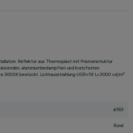
allation. Reflektor aus Thermoplast mit Prismenstruktur
glänzenden, aluminiumbedampften und kratzfesten
hite 3000K bestückt. Lichtausstrahlung UGR<19 L<3000 cd/m²
ø163
Rund