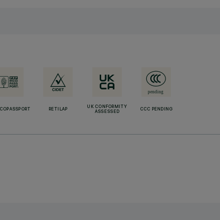
UK CONFORMITY
ECOPASSPORT
RETILAP
CCC PENDING
ASSESSED