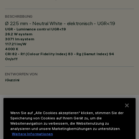
BESCHREIBUNG
Ø 225 mm - Neutral White - elektronisch - UGR<19
UGR - Luminance control UGR<19
26.2 W system
3071 lm system
117.21 lm/W
4000 K
CRI
82
- Rf (Colour Fidelity Index) 83 - Rg (Gamut Index) 94
On/off
ENTWORFEN VON
iGuzzini
FARBE
Wenn Sie auf „Alle Cookies akzeptieren“ klicken, stimmen Sie der
Speicherung von Cookies auf Ihrem Gerät zu, um die
Websitenavigation zu verbessern, die Websitenutzung zu
analysieren und unsere Marketingbemühungen zu unterstützen.
Weitere Informationen