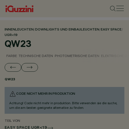
INNENLEUCHTEN
/
DOWNLIGHTS UND EINBAULEUCHTEN
/
EASY SPACE
/
UGR<19
QW23
FARBE
TECHNISCHE DATEN
PHOTOMETRISCHE DATEN
ELEKTRISCHE D
QW23
CODE NICHT MEHR IN PRODUKTION
Achtung! Code nicht mehr in produktion. Bitte verwenden sie die suche,
um die am besten geeignete alternative zu finden.
TEIL VON
EASY SPACE UGR<19