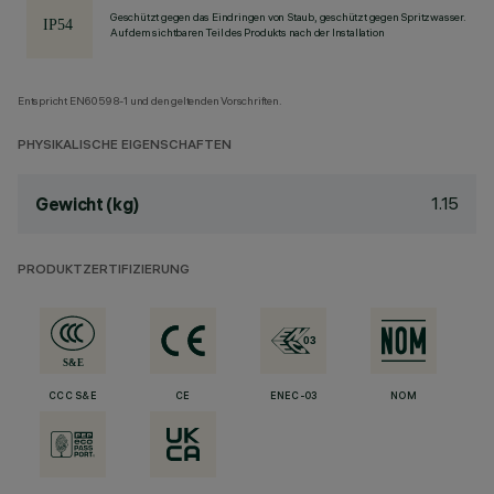
Geschützt gegen das Eindringen von Staub, geschützt gegen Spritzwasser.
Auf dem sichtbaren Teil des Produkts nach der Installation
Entspricht EN60598-1 und den geltenden Vorschriften.
PHYSIKALISCHE EIGENSCHAFTEN
1.15
Gewicht (kg)
PRODUKTZERTIFIZIERUNG
CCC S&E
CE
ENEC-03
NOM