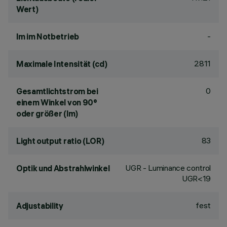
Wert)
-
lm im Notbetrieb
2811
Maximale Intensität (cd)
0
Gesamtlichtstrom bei
einem Winkel von 90°
oder größer (lm)
83
Light output ratio (LOR)
UGR - Luminance control
Optik und Abstrahlwinkel
UGR<19
fest
Adjustability