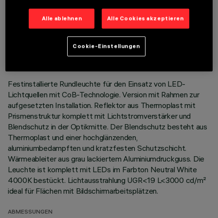
Alle ablehnen
Alle Cookies akzeptieren
TECHNISCHE DATEN
LETZTES UPDATE: 01.08.2026
Cookie-Einstellungen
BESCHREIBUNG
Festinstallierte Rundleuchte für den Einsatz von LED-
Lichtquellen mit CoB-Technologie. Version mit Rahmen zur
aufgesetzten Installation. Reflektor aus Thermoplast mit
Prismenstruktur komplett mit Lichtstromverstärker und
Blendschutz in der Optikmitte. Der Blendschutz besteht aus
Thermoplast und einer hochglänzenden,
aluminiumbedampften und kratzfesten Schutzschicht.
Wärmeableiter aus grau lackiertem Aluminiumdruckguss. Die
Leuchte ist komplett mit LEDs im Farbton Neutral White
4000K bestückt. Lichtausstrahlung UGR<19 L<3000 cd/m²
ideal für Flächen mit Bildschirmarbeitsplätzen.
ABMESSUNGEN