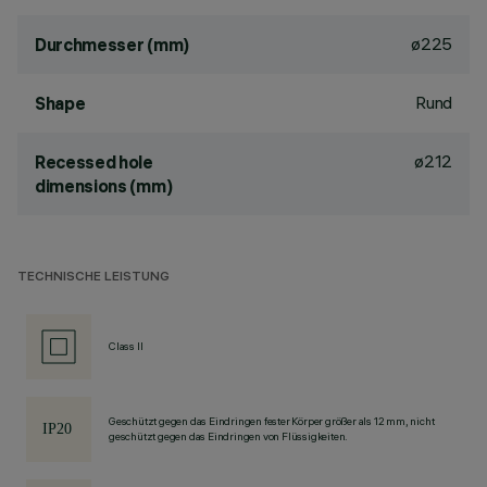
ø225
Durchmesser (mm)
Rund
Shape
ø212
Recessed hole
dimensions (mm)
TECHNISCHE LEISTUNG
Class II
Geschützt gegen das Eindringen fester Körper größer als 12 mm, nicht
geschützt gegen das Eindringen von Flüssigkeiten.