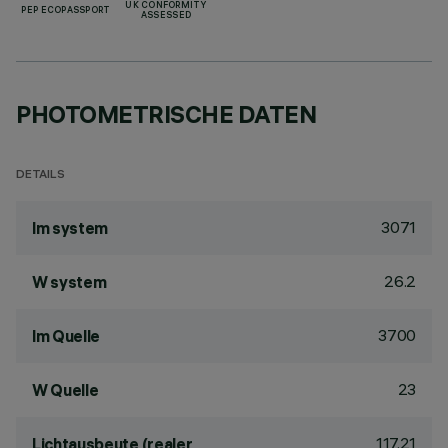
UK CONFORMITY
PEP ECOPASSPORT
ASSESSED
PHOTOMETRISCHE DATEN
DETAILS
3071
lm system
26.2
W system
3700
lm Quelle
23
W Quelle
117.21
Lichtausbeute (realer