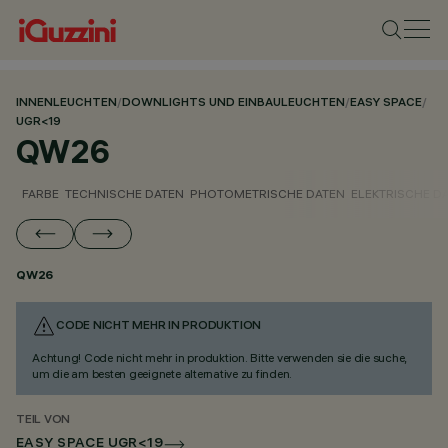
INNENLEUCHTEN
/
DOWNLIGHTS UND EINBAULEUCHTEN
/
EASY SPACE
/
UGR<19
QW26
FARBE
TECHNISCHE DATEN
PHOTOMETRISCHE DATEN
ELEKTRISCHE D
QW26
CODE NICHT MEHR IN PRODUKTION
Achtung! Code nicht mehr in produktion. Bitte verwenden sie die suche,
um die am besten geeignete alternative zu finden.
TEIL VON
EASY SPACE UGR<19