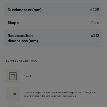
ø225
Durchmesser (mm)
Rund
Shape
ø212
Recessed hole
dimensions (mm)
TECHNISCHE LEISTUNG
Class II
Geschützt gegen das Eindringen fester Körper größer als 12 mm, nicht
geschützt gegen das Eindringen von Flüssigkeiten.