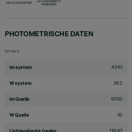
UK CONFORMITY
PEP ECOPASSPORT
ASSESSED
PHOTOMETRISCHE DATEN
DETAILS
4343
lm system
36.2
W system
5050
lm Quelle
32
W Quelle
119.97
Lichtausbeute (realer