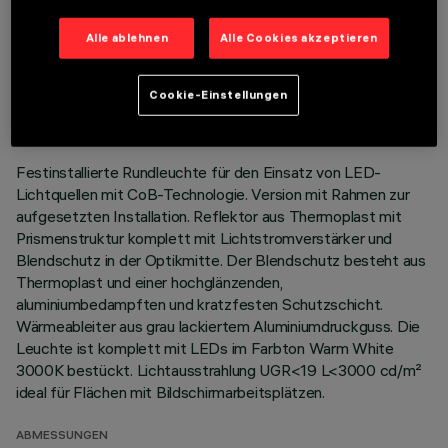
Alle ablehnen
Alle Cookies akzeptieren
TECHNISCHE DATEN
LETZTES UPDATE: 01.08.2026
Cookie-Einstellungen
BESCHREIBUNG
Festinstallierte Rundleuchte für den Einsatz von LED-
Lichtquellen mit CoB-Technologie. Version mit Rahmen zur
aufgesetzten Installation. Reflektor aus Thermoplast mit
Prismenstruktur komplett mit Lichtstromverstärker und
Blendschutz in der Optikmitte. Der Blendschutz besteht aus
Thermoplast und einer hochglänzenden,
aluminiumbedampften und kratzfesten Schutzschicht.
Wärmeableiter aus grau lackiertem Aluminiumdruckguss. Die
Leuchte ist komplett mit LEDs im Farbton Warm White
3000K bestückt. Lichtausstrahlung UGR<19 L<3000 cd/m²
ideal für Flächen mit Bildschirmarbeitsplätzen.
ABMESSUNGEN