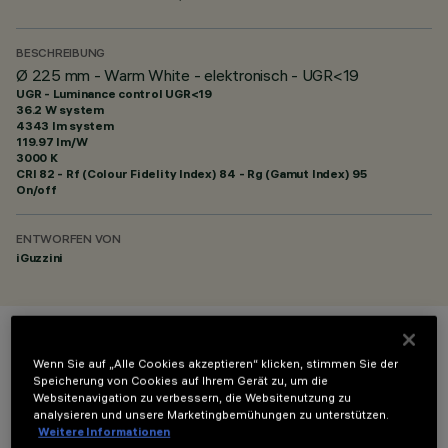
BESCHREIBUNG
Ø 225 mm - Warm White - elektronisch - UGR<19
UGR - Luminance control UGR<19
36.2 W system
4343 lm system
119.97 lm/W
3000 K
CRI
82
- Rf (Colour Fidelity Index) 84 - Rg (Gamut Index) 95
On/off
ENTWORFEN VON
iGuzzini
FARBE
Wenn Sie auf „Alle Cookies akzeptieren“ klicken, stimmen Sie der
Speicherung von Cookies auf Ihrem Gerät zu, um die
Websitenavigation zu verbessern, die Websitenutzung zu
analysieren und unsere Marketingbemühungen zu unterstützen.
Weitere Informationen