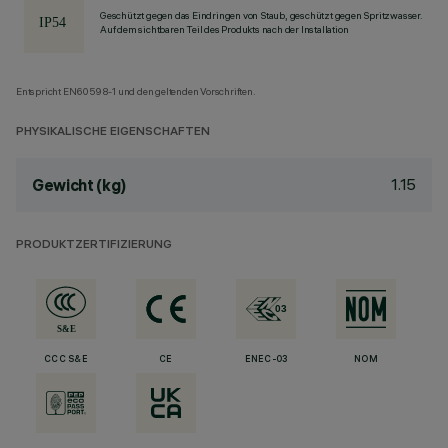
Geschützt gegen das Eindringen von Staub, geschützt gegen Spritzwasser.
Auf dem sichtbaren Teil des Produkts nach der Installation
Entspricht EN60598-1 und den geltenden Vorschriften.
PHYSIKALISCHE EIGENSCHAFTEN
1.15
Gewicht (kg)
PRODUKTZERTIFIZIERUNG
CCC S&E
CE
ENEC-03
NOM