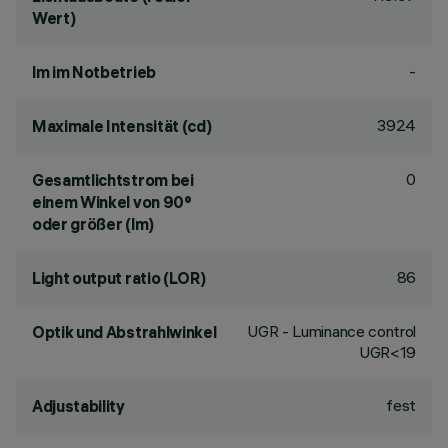
Wert)
-
lm im Notbetrieb
3924
Maximale Intensität (cd)
0
Gesamtlichtstrom bei
einem Winkel von 90°
oder größer (lm)
86
Light output ratio (LOR)
UGR - Luminance control
Optik und Abstrahlwinkel
UGR<19
fest
Adjustability