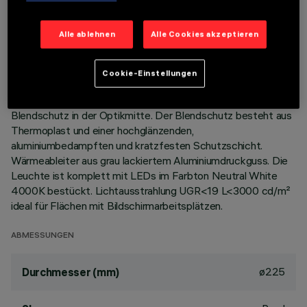
BESCHREIBUNG
Alle ablehnen
Alle Cookies akzeptieren
Festinstallierte Rundleuchte für den Einsatz von LED-
Lichtquellen mit CoB-Technologie. Version mit Rahmen zur
Cookie-Einstellungen
aufgesetzten Installation. Reflektor aus Thermoplast mit
Prismenstruktur komplett mit Lichtstromverstärker und
Blendschutz in der Optikmitte. Der Blendschutz besteht aus
Thermoplast und einer hochglänzenden,
aluminiumbedampften und kratzfesten Schutzschicht.
Wärmeableiter aus grau lackiertem Aluminiumdruckguss. Die
Leuchte ist komplett mit LEDs im Farbton Neutral White
4000K bestückt. Lichtausstrahlung UGR<19 L<3000 cd/m²
ideal für Flächen mit Bildschirmarbeitsplätzen.
ABMESSUNGEN
ø225
Durchmesser (mm)