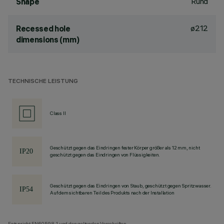
Rund
Shape
ø212
Recessed hole
dimensions (mm)
TECHNISCHE LEISTUNG
Class II
Geschützt gegen das Eindringen fester Körper größer als 12 mm, nicht
geschützt gegen das Eindringen von Flüssigkeiten.
Geschützt gegen das Eindringen von Staub, geschützt gegen Spritzwasser.
Auf dem sichtbaren Teil des Produkts nach der Installation
Entspricht EN60598-1 und den geltenden Vorschriften.