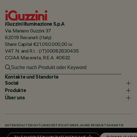
iGuzzini illuminazione S.p.A
Via Mariano Guzzini 37
62019 Recanati (Italy)
Share Capital €21.050.000,00 i.v.
VAT N. and R.I. : (IT)00082630435
CCIAA Macerata, R.E.A. 40632
Kontakte und Standorte
Social
Produkte
Über uns
DATENSCHUTZRICHTLINIE
CERTIFICATIONS
5 JAHRE PRODUKTGARANTIE
HINWEISGEBERSYSTEM
COOKIE POLICY
ACCESSIBILITY STATEMENT