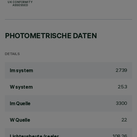
UK CONFORMITY
ASSESSED
PHOTOMETRISCHE DATEN
DETAILS
2739
lm system
25.3
W system
3300
lm Quelle
22
W Quelle
108.26
Lichtausbeute (realer