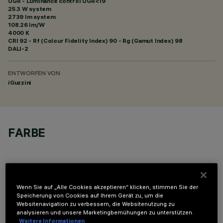
UGR - Luminance control UGR<19
25.3 W system
2739 lm system
108.26 lm/W
4000 K
CRI
92
- Rf (Colour Fidelity Index) 90 - Rg (Gamut Index) 98
DALI-2
ENTWORFEN VON
iGuzzini
FARBE
Wenn Sie auf „Alle Cookies akzeptieren“ klicken, stimmen Sie der
Speicherung von Cookies auf Ihrem Gerät zu, um die
TECHNISCHE DATEN
Websitenavigation zu verbessern, die Websitenutzung zu
analysieren und unsere Marketingbemühungen zu unterstützen.
LETZTES UPDATE: 06.08.2026
Weitere Informationen