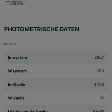
UK CONFORMITY
ASSESSED
PHOTOMETRISCHE DATEN
DETAILS
3827
lm system
35.3
W system
4450
lm Quelle
32
W Quelle
108.41
Lichtausbeute (realer