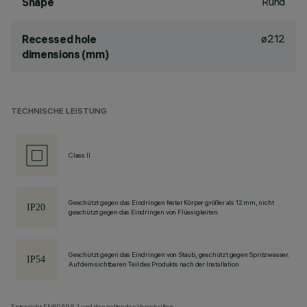
Rund
Shape
ø212
Recessed hole
dimensions (mm)
TECHNISCHE LEISTUNG
Class II
Geschützt gegen das Eindringen fester Körper größer als 12 mm, nicht
geschützt gegen das Eindringen von Flüssigkeiten.
Geschützt gegen das Eindringen von Staub, geschützt gegen Spritzwasser.
Auf dem sichtbaren Teil des Produkts nach der Installation
Entspricht EN60598-1 und den geltenden Vorschriften.