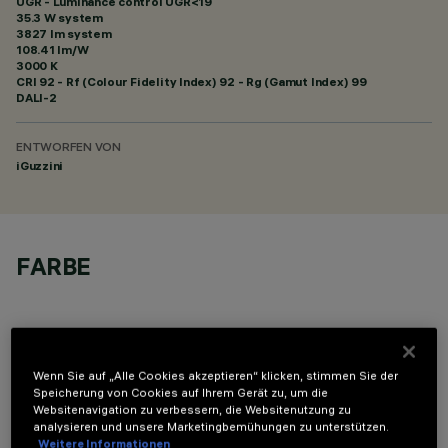
UGR - Luminance control UGR<19
35.3 W system
3827 lm system
108.41 lm/W
3000 K
CRI
92
- Rf (Colour Fidelity Index) 92 - Rg (Gamut Index) 99
DALI-2
ENTWORFEN VON
iGuzzini
FARBE
Wenn Sie auf „Alle Cookies akzeptieren“ klicken, stimmen Sie der
Speicherung von Cookies auf Ihrem Gerät zu, um die
TECHNISCHE DATEN
Websitenavigation zu verbessern, die Websitenutzung zu
analysieren und unsere Marketingbemühungen zu unterstützen.
LETZTES UPDATE: 06.08.2026
Weitere Informationen