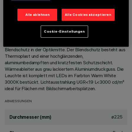
BESCHREIBUNG
Alle ablehnen
Alle Cookies akzeptieren
Festinstallierte Rundleuchte für den Einsatz von LED-
Lichtquellen mit CoB-Technologie. Version mit Rahmen zur
Cookie-Einstellungen
aufgesetzten Installation. Reflektor aus Thermoplast mit
Prismenstruktur komplett mit Lichtstromverstärker und
Blendschutz in der Optikmitte. Der Blendschutz besteht aus
Thermoplast und einer hochglänzenden,
aluminiumbedampften und kratzfesten Schutzschicht.
Wärmeableiter aus grau lackiertem Aluminiumdruckguss. Die
Leuchte ist komplett mit LEDs im Farbton Warm White
3000K bestückt. Lichtausstrahlung UGR<19 L<3000 cd/m²
ideal für Flächen mit Bildschirmarbeitsplätzen.
ABMESSUNGEN
ø225
Durchmesser (mm)