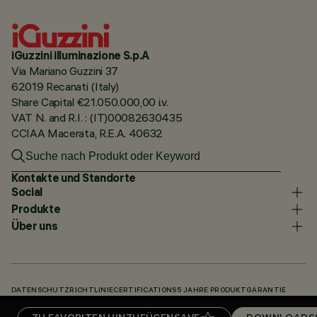
iGuzzini illuminazione S.p.A
Via Mariano Guzzini 37
62019 Recanati (Italy)
Share Capital €21.050.000,00 i.v.
VAT N. and R.I. : (IT)00082630435
CCIAA Macerata, R.E.A. 40632
Kontakte und Standorte
Social
Produkte
Über uns
DATENSCHUTZRICHTLINIE
CERTIFICATIONS
5 JAHRE PRODUKTGARANTIE
HINWEISGEBERSYSTEM
COOKIE POLICY
ACCESSIBILITY STATEMENT