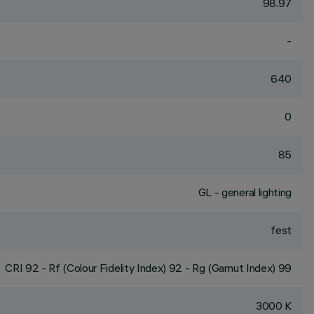
98.97
-
640
0
85
GL - general lighting
fest
CRI
92
- Rf (Colour Fidelity Index) 92 - Rg (Gamut Index) 99
3000 K