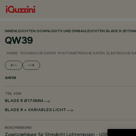
INNENLEUCHTEN
/
DOWNLIGHTS UND EINBAULEUCHTEN
/
BLADE R
/
Ø170
QW39
FARBE
TECHNISCHE DATEN
PHOTOMETRISCHE DATEN
ELEKTRISCHE D
QW39
TEIL VON
BLADE R Ø170MM
BLADE R + VARIABLES LICHT
BESCHREIBUNG
Zusatzgehäuse für Streulicht Lichtemission - UGR < 19