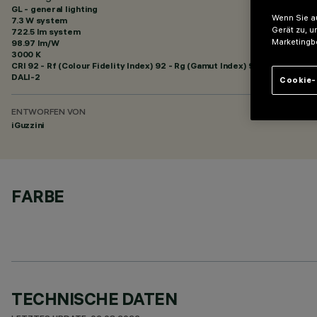
GL - general lighting
Wenn Sie au
7.3 W system
Gerät zu, u
722.5 lm system
Marketingb
98.97 lm/W
3000 K
CRI
92
- Rf (Colour Fidelity Index) 92 - Rg (Gamut Index) 99
DALI-2
Cookie-
ENTWORFEN VON
iGuzzini
FARBE
TECHNISCHE DATEN