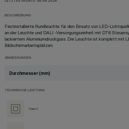
LETZTES UPDATE: 06.08.2026
BESCHREIBUNG
Festinstallierte Rundleuchte für den Einsatz von LED-Lichtque
an der Leuchte und DALI -Versorgungseinheit mit DT6 Steuersy
lackiertem Aluminiumdruckguss. Die Leuchte ist komplett mit
Bildschirmarbeitsplätzen.
ABMESSUNGEN
Durchmesser (mm)
TECHNISCHE LEISTUNG
Class II