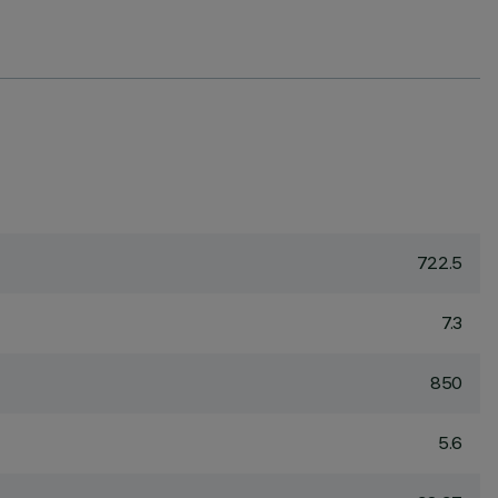
722.5
7.3
850
5.6