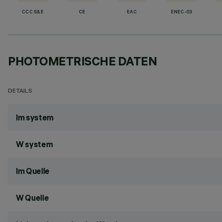
CCC S&E
CE
EAC
ENEC-03
PHOTOMETRISCHE DATEN
DETAILS
lm system
W system
lm Quelle
W Quelle