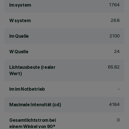
1764
lm system
26.8
W system
2100
lm Quelle
24
W Quelle
65.82
Lichtausbeute (realer
Wert)
-
lm im Notbetrieb
4184
Maximale Intensität (cd)
0
Gesamtlichtstrom bei
einem Winkel von 90°