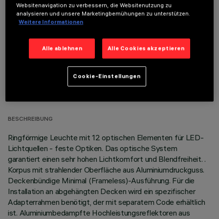
OPTIONALE KOMPONENTEN
Websitenavigation zu verbessern, die Websitenutzung zu
analysieren und unsere Marketingbemühungen zu unterstützen.
Weitere Informationen
Alle ablehnen
Alle Cookies akzeptieren
TECHNISCHE DATEN
Cookie-Einstellungen
LETZTES UPDATE: 06.08.2026
BESCHREIBUNG
Ringförmige Leuchte mit 12 optischen Elementen für LED-
Lichtquellen - feste Optiken. Das optische System
garantiert einen sehr hohen Lichtkomfort und Blendfreiheit. .
Korpus mit strahlender Oberfläche aus Aluminiumdruckguss.
Deckenbündige Minimal (Frameless)-Ausführung. Für die
Installation an abgehängten Decken wird ein spezifischer
Adapterrahmen benötigt, der mit separatem Code erhältlich
ist. Aluminiumbedampfte Hochleistungsreflektoren aus