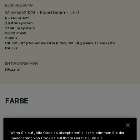
BESCHREIBUNG
Minimal Ø 129 - Flood beam - LED
F - Flood 42°
26.8 W system
1764 lm system
65.82 lm/W
3500 K
CRI
92
- Rf (Colour Fidelity Index) 93 - Rg (Gamut Index) 99
DALI-2
ENTWORFEN VON
iGuzzini
FARBE
Wenn Sie auf „Alle Cookies akzeptieren“ klicken, stimmen Sie der
Speicherung von Cookies auf Ihrem Gerät zu, um die