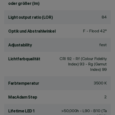
oder größer (lm)
84
Light output ratio (LOR)
F - Flood 42°
Optik und Abstrahlwinkel
fest
Adjustability
CRI
92
- Rf (Colour Fidelity
Lichtfarbqualität
Index) 93 - Rg (Gamut
Index) 99
3500 K
Farbtemperatur
2
MacAdam Step
>50,000h - L90 - B10 (Ta
Lifetime LED 1