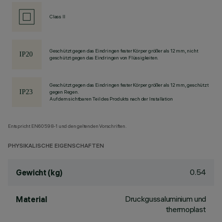
Class II
Geschützt gegen das Eindringen fester Körper größer als 12 mm, nicht
geschützt gegen das Eindringen von Flüssigkeiten.
Geschützt gegen das Eindringen fester Körper größer als 12 mm, geschützt
gegen Regen.
Auf dem sichtbaren Teil des Produkts nach der Installation
Entspricht EN60598-1 und den geltenden Vorschriften.
PHYSIKALISCHE EIGENSCHAFTEN
0.54
Gewicht (kg)
Druckgussaluminium und
Material
thermoplast