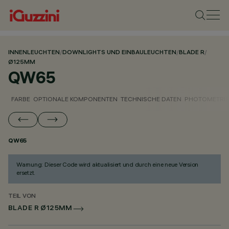
INNENLEUCHTEN
/
DOWNLIGHTS UND EINBAULEUCHTEN
/
BLADE R
/
Ø125MM
QW65
FARBE
OPTIONALE KOMPONENTEN
TECHNISCHE DATEN
PHOTOMETRIS
QW65
Warnung: Dieser Code wird aktualisiert und durch eine neue Version
ersetzt.
TEIL VON
BLADE R Ø125MM