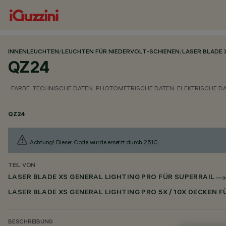
INNENLEUCHTEN
/
LEUCHTEN FÜR NIEDERVOLT-SCHIENEN
/
LASER BLADE 
QZ24
FARBE
TECHNISCHE DATEN
PHOTOMETRISCHE DATEN
ELEKTRISCHE D
QZ24
Achtung! Dieser Code wurde ersetzt durch
251C
.
TEIL VON
LASER BLADE XS GENERAL LIGHTING PRO FÜR SUPERRAIL
LASER BLADE XS GENERAL LIGHTING PRO 5X / 10X DECKEN 
BESCHREIBUNG