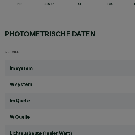
BIS
CCC S&E
CE
EAC
PHOTOMETRISCHE DATEN
DETAILS
lm system
W system
lm Quelle
W Quelle
Lichtausbeute (realer Wert)