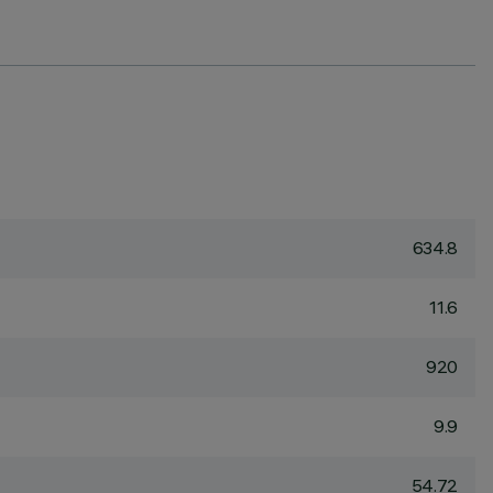
634.8
11.6
920
9.9
54.72