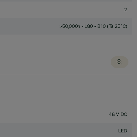
2
>50,000h - L80 - B10 (Ta 25°C)
48 V DC
LED