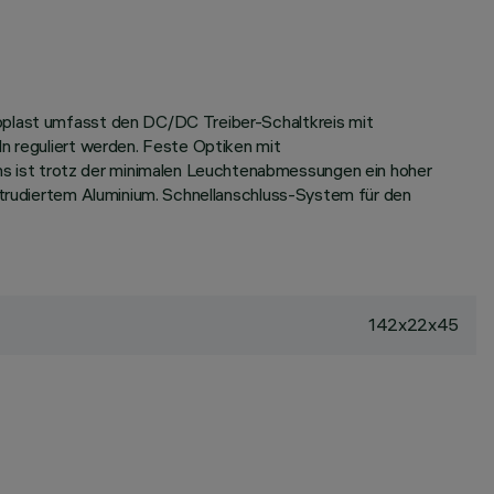
moplast umfasst den DC/DC Treiber-Schaltkreis mit
ln reguliert werden. Feste Optiken mit
s ist trotz der minimalen Leuchtenabmessungen ein hoher
extrudiertem Aluminium. Schnellanschluss-System für den
142x22x45