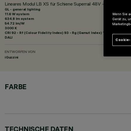
Lineares Modul LB XS für Schiene Superrail 48V - GL Pro 5-zell
GL - general lighting
11.6 W system
Wenn Sie au
634.8 lm system
Gerät zu, u
54.72 lm/W
Marketingb
3000 K
CRI
92
- Rf (Colour Fidelity Index) 93 - Rg (Gamut Index) 101
DALI
Cookie-
ENTWORFEN VON
iGuzzini
FARBE
TECHNISCHE DATEN