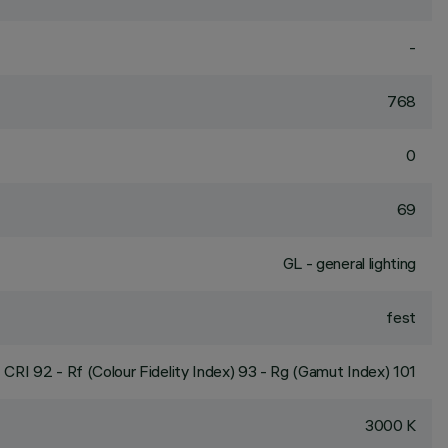
-
768
0
69
GL - general lighting
fest
CRI
92
- Rf (Colour Fidelity Index) 93 - Rg (Gamut Index) 101
3000 K