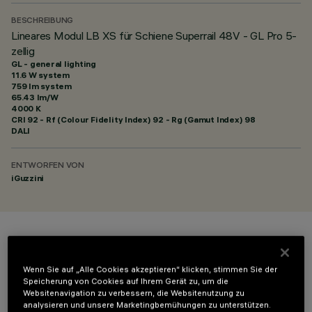
BESCHREIBUNG
Lineares Modul LB XS für Schiene Superrail 48V - GL Pro 5-
zellig
GL - general lighting
11.6 W system
759 lm system
65.43 lm/W
4000 K
CRI
92
- Rf (Colour Fidelity Index) 92 - Rg (Gamut Index) 98
DALI
ENTWORFEN VON
iGuzzini
FARBE
Wenn Sie auf „Alle Cookies akzeptieren“ klicken, stimmen Sie der
Speicherung von Cookies auf Ihrem Gerät zu, um die
Websitenavigation zu verbessern, die Websitenutzung zu
analysieren und unsere Marketingbemühungen zu unterstützen.