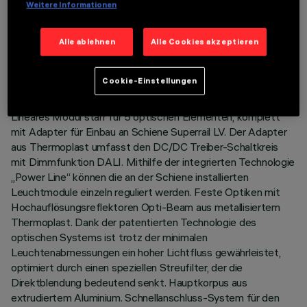
Weitere Informationen
TECHNISCHE DATEN
Alle ablehnen
Alle Cookies akzeptieren
LETZTES UPDATE: 03.08.2026
Cookie-Einstellungen
BESCHREIBUNG
Lineares Modul starr für 5 optischen Elementen, komplett
mit Adapter für Einbau an Schiene Superrail LV. Der Adapter
aus Thermoplast umfasst den DC/DC Treiber-Schaltkreis
mit Dimmfunktion DALI. Mithilfe der integrierten Technologie
„Power Line“ können die an der Schiene installierten
Leuchtmodule einzeln reguliert werden. Feste Optiken mit
Hochauflösungsreflektoren Opti-Beam aus metallisiertem
Thermoplast. Dank der patentierten Technologie des
optischen Systems ist trotz der minimalen
Leuchtenabmessungen ein hoher Lichtfluss gewährleistet,
optimiert durch einen speziellen Streufilter, der die
Direktblendung bedeutend senkt. Hauptkorpus aus
extrudiertem Aluminium. Schnellanschluss-System für den