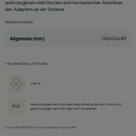
werkzeuglosen elektrischen und mechanischen Anschluss
des Adapters an der Schiene.
ABMESSUNGEN
142x22x45
Allgemein (mm)
TECHNISCHE LEISTUNG
Class III
Geschützt gegen das Eindringen fester Körper größer als 12 mm, nicht
geschützt gegen das Eindringen von Flüssigkeiten.
Entspricht EN60598-1 und den geltenden Vorschriften.