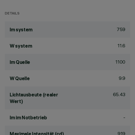
DETAILS
759
lm system
11.6
W system
1100
lm Quelle
9.9
W Quelle
65.43
Lichtausbeute (realer
Wert)
-
lm im Notbetrieb
919
Maximale Intensität (cd)