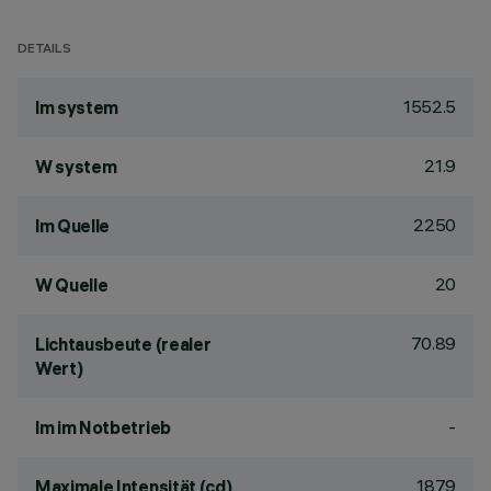
DETAILS
1552.5
lm system
21.9
W system
2250
lm Quelle
20
W Quelle
70.89
Lichtausbeute (realer
Wert)
-
lm im Notbetrieb
1879
Maximale Intensität (cd)