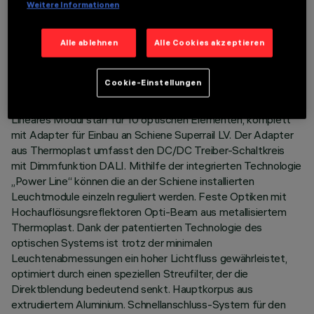
Weitere Informationen
TECHNISCHE DATEN
Alle ablehnen
Alle Cookies akzeptieren
LETZTES UPDATE: 03.08.2026
Cookie-Einstellungen
BESCHREIBUNG
Lineares Modul starr für 10 optischen Elementen, komplett
mit Adapter für Einbau an Schiene Superrail LV. Der Adapter
aus Thermoplast umfasst den DC/DC Treiber-Schaltkreis
mit Dimmfunktion DALI. Mithilfe der integrierten Technologie
„Power Line“ können die an der Schiene installierten
Leuchtmodule einzeln reguliert werden. Feste Optiken mit
Hochauflösungsreflektoren Opti-Beam aus metallisiertem
Thermoplast. Dank der patentierten Technologie des
optischen Systems ist trotz der minimalen
Leuchtenabmessungen ein hoher Lichtfluss gewährleistet,
optimiert durch einen speziellen Streufilter, der die
Direktblendung bedeutend senkt. Hauptkorpus aus
extrudiertem Aluminium. Schnellanschluss-System für den