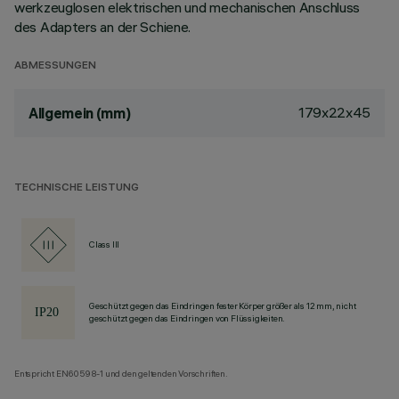
werkzeuglosen elektrischen und mechanischen Anschluss
des Adapters an der Schiene.
ABMESSUNGEN
179x22x45
Allgemein (mm)
TECHNISCHE LEISTUNG
Class III
Geschützt gegen das Eindringen fester Körper größer als 12 mm, nicht
geschützt gegen das Eindringen von Flüssigkeiten.
Entspricht EN60598-1 und den geltenden Vorschriften.