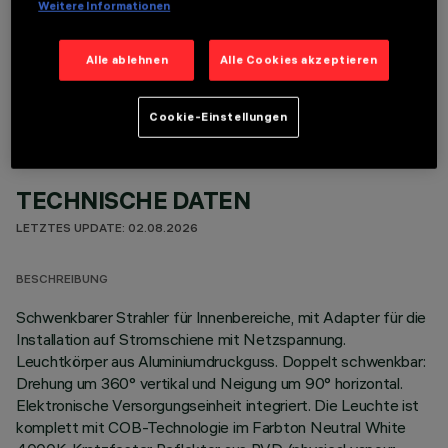
Weitere Informationen
OPTIONALE KOMPONENTEN
Alle ablehnen
Alle Cookies akzeptieren
Cookie-Einstellungen
TECHNISCHE DATEN
LETZTES UPDATE: 02.08.2026
BESCHREIBUNG
Schwenkbarer Strahler für Innenbereiche, mit Adapter für die
Installation auf Stromschiene mit Netzspannung.
Leuchtkörper aus Aluminiumdruckguss. Doppelt schwenkbar:
Drehung um 360° vertikal und Neigung um 90° horizontal.
Elektronische Versorgungseinheit integriert. Die Leuchte ist
komplett mit COB-Technologie im Farbton Neutral White