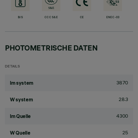
BIS
CCC S&E
CE
ENEC-03
PHOTOMETRISCHE DATEN
DETAILS
3870
lm system
28.3
W system
4300
lm Quelle
25
W Quelle