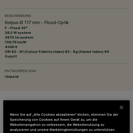
BESCHREIBUNG
Korpus Ø 117 mm - Flood-Optik
F - Flood 32°
28.3 W system
3870 lm system
136.75 lm/W
4000 K
CRI
82
- Rf (Colour Fidelity Index) 83 - Rg (Gamut Index) 94
On/off
ENTWORFEN VON
iGuzzini
FARBE
Wenn Sie auf „Alle Cookies akzeptieren“ klicken, stimmen Sie der
Speicherung von Cookies auf Ihrem Gerät zu, um die
Websitenavigation zu verbessern, die Websitenutzung zu
analysieren und unsere Marketingbemühungen zu unterstützen.