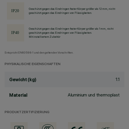
Geschützt gegen das Eindringen fester Körper größer als 12 mm, nicht
geschützt gegen das Eindringen von Flüssigkeiten.
Geschützt gegen das Eindringen fester Körper größer als 1 mm, nicht
geschützt gegen das Eindringen von Flüssigkeiten.
Mit installiertem Zubehör
Entspricht EN60598-1 und den geltenden Vorschriften.
PHYSIKALISCHE EIGENSCHAFTEN
1.1
Gewicht (kg)
Aluminium und thermoplast
Material
PRODUKTZERTIFIZIERUNG