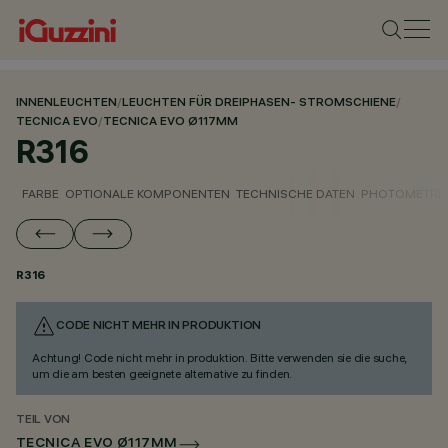
INNENLEUCHTEN
/
LEUCHTEN FÜR DREIPHASEN- STROMSCHIENE
/
TECNICA EVO
/
TECNICA EVO Ø117MM
R316
FARBE
OPTIONALE KOMPONENTEN
TECHNISCHE DATEN
PHOTOMETRIS
R316
CODE NICHT MEHR IN PRODUKTION
Achtung! Code nicht mehr in produktion. Bitte verwenden sie die suche,
um die am besten geeignete alternative zu finden.
TEIL VON
TECNICA EVO Ø117MM