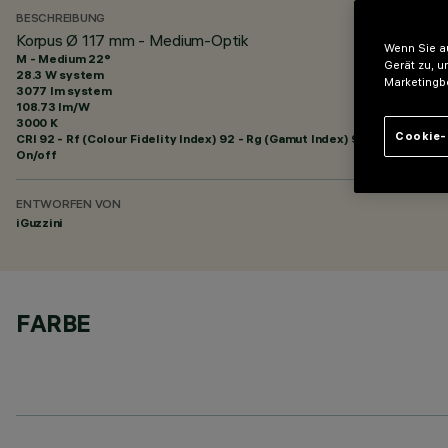
BESCHREIBUNG
Korpus Ø 117 mm - Medium-Optik
Wenn Sie au
M - Medium 22°
Gerät zu, u
28.3 W system
Marketingb
3077 lm system
108.73 lm/W
3000 K
Cookie-
CRI
92
- Rf (Colour Fidelity Index) 92 - Rg (Gamut Index) 99
On/off
ENTWORFEN VON
iGuzzini
FARBE