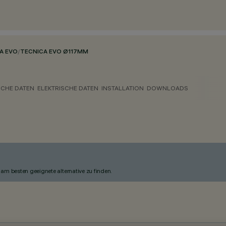
A EVO
/
TECNICA EVO Ø117MM
CHE DATEN
ELEKTRISCHE DATEN
INSTALLATION
DOWNLOADS
am besten geeignete alternative zu finden.