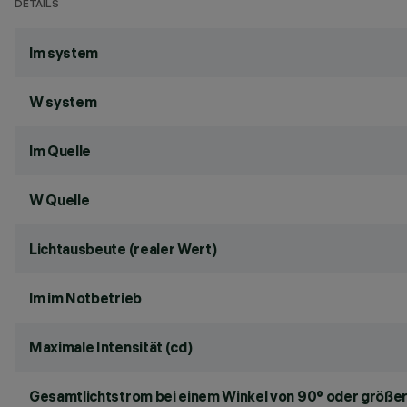
DETAILS
lm system
W system
lm Quelle
W Quelle
Lichtausbeute (realer Wert)
lm im Notbetrieb
Maximale Intensität (cd)
Gesamtlichtstrom bei einem Winkel von 90° oder größer