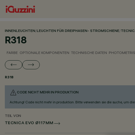
INNENLEUCHTEN
/
LEUCHTEN FÜR DREIPHASEN- STROMSCHIENE
/
TECNIC
R318
FARBE
OPTIONALE KOMPONENTEN
TECHNISCHE DATEN
PHOTOMETRIS
R318
CODE NICHT MEHR IN PRODUKTION
Achtung! Code nicht mehr in produktion. Bitte verwenden sie die suche, um die 
TEIL VON
TECNICA EVO Ø117MM