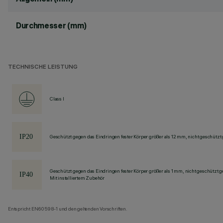
Durchmesser (mm)
TECHNISCHE LEISTUNG
Class I
Geschützt gegen das Eindringen fester Körper größer als 12 mm, nicht geschützt
Geschützt gegen das Eindringen fester Körper größer als 1 mm, nicht geschützt 
Mit installiertem Zubehör
Entspricht EN60598-1 und den geltenden Vorschriften.