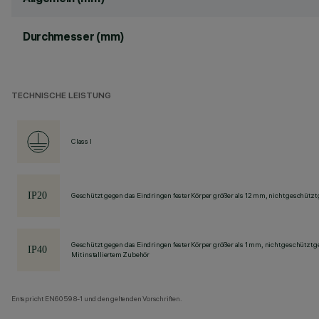
Durchmesser (mm)
TECHNISCHE LEISTUNG
Class I
Geschützt gegen das Eindringen fester Körper größer als 12 mm, nicht geschützt
Geschützt gegen das Eindringen fester Körper größer als 1 mm, nicht geschützt 
Mit installiertem Zubehör
Entspricht EN60598-1 und den geltenden Vorschriften.