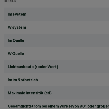
DETAILS
lm system
W system
lm Quelle
W Quelle
Lichtausbeute (realer Wert)
lm im Notbetrieb
Maximale Intensität (cd)
Gesamtlichtstrom bei einem Winkel von 90° oder größer