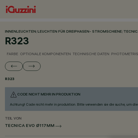
INNENLEUCHTEN
/
LEUCHTEN FÜR DREIPHASEN- STROMSCHIENE
/
TECNIC
R323
FARBE
OPTIONALE KOMPONENTEN
TECHNISCHE DATEN
PHOTOMETRIS
R323
CODE NICHT MEHR IN PRODUKTION
Achtung! Code nicht mehr in produktion. Bitte verwenden sie die suche, um die 
TEIL VON
TECNICA EVO Ø117MM