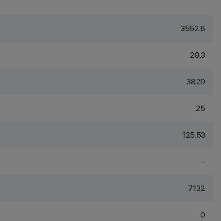
3552.6
28.3
3820
25
125.53
-
7132
0