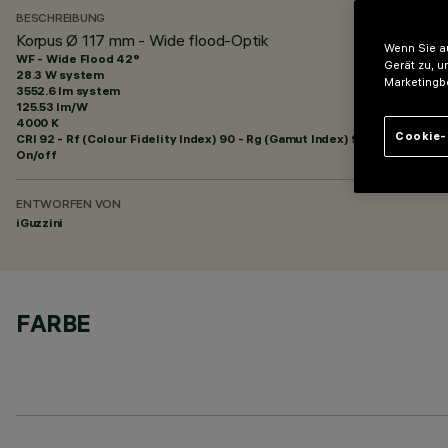
BESCHREIBUNG
Korpus Ø 117 mm - Wide flood-Optik
Wenn Sie au
WF - Wide Flood 42°
Gerät zu, u
28.3 W system
Marketingb
3552.6 lm system
125.53 lm/W
4000 K
Cookie-
CRI
92
- Rf (Colour Fidelity Index) 90 - Rg (Gamut Index) 98
On/off
ENTWORFEN VON
iGuzzini
FARBE