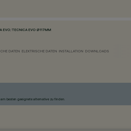
A EVO
/
TECNICA EVO Ø117MM
CHE DATEN
ELEKTRISCHE DATEN
INSTALLATION
DOWNLOADS
am besten geeignete alternative zu finden.