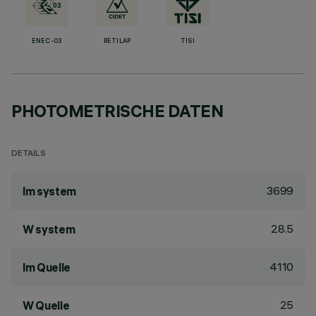
ENEC-03
RETILAP
TISI
PHOTOMETRISCHE DATEN
DETAILS
3699
lm system
28.5
W system
4110
lm Quelle
25
W Quelle