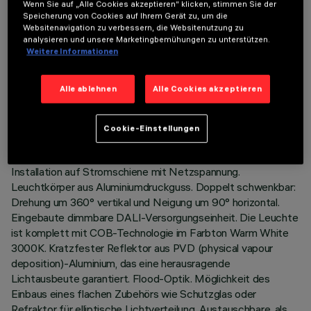
Wenn Sie auf „Alle Cookies akzeptieren“ klicken, stimmen Sie der
Speicherung von Cookies auf Ihrem Gerät zu, um die
Websitenavigation zu verbessern, die Websitenutzung zu
analysieren und unsere Marketingbemühungen zu unterstützen.
Weitere Informationen
TECHNISCHE DATEN
Alle ablehnen
Alle Cookies akzeptieren
LETZTES UPDATE: 06.08.2026
Cookie-Einstellungen
BESCHREIBUNG
Schwenkbarer Strahler für Innenbereiche, mit Adapter für die
Installation auf Stromschiene mit Netzspannung.
Leuchtkörper aus Aluminiumdruckguss. Doppelt schwenkbar:
Drehung um 360° vertikal und Neigung um 90° horizontal.
Eingebaute dimmbare DALI-Versorgungseinheit. Die Leuchte
ist komplett mit COB-Technologie im Farbton Warm White
3000K. Kratzfester Reflektor aus PVD (physical vapour
deposition)-Aluminium, das eine herausragende
Lichtausbeute garantiert. Flood-Optik. Möglichkeit des
Einbaus eines flachen Zubehörs wie Schutzglas oder
Refraktor für elliptische Lichtverteilung. Austauschbare, als