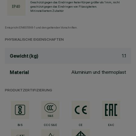
Geschützt gegen das Eindringen fester Körper größer als 1 mm, nicht
geschützt gegen das Eindringen von Flüssigkeiten.
Mit installiertem Zubehör
Entspricht EN60598-1 und den geltenden Vorschriften.
PHYSIKALISCHE EIGENSCHAFTEN
1.1
Gewicht (kg)
Aluminium und thermoplast
Material
PRODUKTZERTIFIZIERUNG
BIS
CCC S&E
CE
EAC