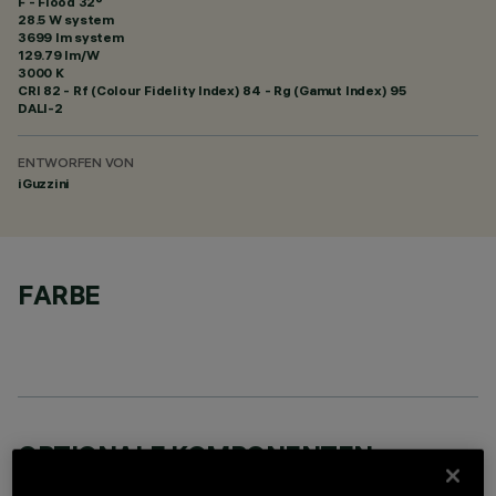
F - Flood 32°
28.5 W system
3699 lm system
129.79 lm/W
3000 K
CRI
82
- Rf (Colour Fidelity Index) 84 - Rg (Gamut Index) 95
DALI-2
ENTWORFEN VON
iGuzzini
FARBE
OPTIONALE KOMPONENTEN