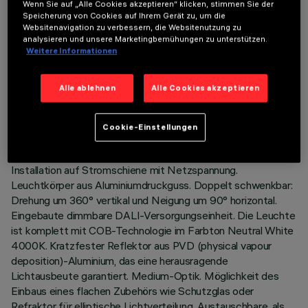
Wenn Sie auf „Alle Cookies akzeptieren“ klicken, stimmen Sie der
Speicherung von Cookies auf Ihrem Gerät zu, um die
Websitenavigation zu verbessern, die Websitenutzung zu
analysieren und unsere Marketingbemühungen zu unterstützen.
Weitere Informationen
TECHNISCHE DATEN
Alle ablehnen
Alle Cookies akzeptieren
LETZTES UPDATE: 06.08.2026
Cookie-Einstellungen
BESCHREIBUNG
Schwenkbarer Strahler für Innenbereiche, mit Adapter für die
Installation auf Stromschiene mit Netzspannung.
Leuchtkörper aus Aluminiumdruckguss. Doppelt schwenkbar:
Drehung um 360° vertikal und Neigung um 90° horizontal.
Eingebaute dimmbare DALI-Versorgungseinheit. Die Leuchte
ist komplett mit COB-Technologie im Farbton Neutral White
4000K. Kratzfester Reflektor aus PVD (physical vapour
deposition)-Aluminium, das eine herausragende
Lichtausbeute garantiert. Medium-Optik. Möglichkeit des
Einbaus eines flachen Zubehörs wie Schutzglas oder
Refraktor für elliptische Lichtverteilung. Austauschbare, als