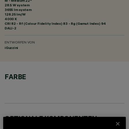
M - Medium 22°
28.5 W system
3655 lm system
128.25 lm/W
4000 K
CRI
82
- Rf (Colour Fidelity Index) 83 - Rg (Gamut Index) 94
DALI-2
ENTWORFEN VON
iGuzzini
FARBE
OPTIONALE KOMPONENTEN