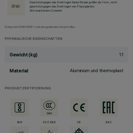
Geschützt gegen das Eindringen fester Körper größer als 1 mm, nicht
geschützt gegen das Eindringen von Flüssigkeiten.
Mit installiertem Zubehör
Entspricht EN60598-1 und den geltenden Vorschriften.
PHYSIKALISCHE EIGENSCHAFTEN
1.1
Gewicht (kg)
Aluminium und thermoplast
Material
PRODUKTZERTIFIZIERUNG
BIS
CCC S&E
CE
EAC