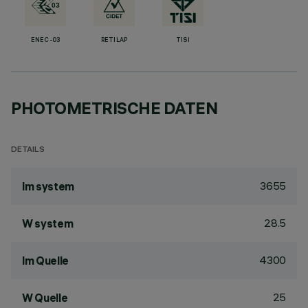
ENEC-03
RETILAP
TISI
PHOTOMETRISCHE DATEN
DETAILS
3655
lm system
28.5
W system
4300
lm Quelle
25
W Quelle