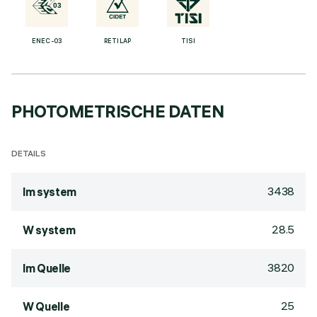
ENEC-03
RETILAP
TISI
PHOTOMETRISCHE DATEN
DETAILS
3438
lm system
28.5
W system
3820
lm Quelle
25
W Quelle