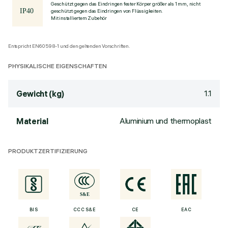
Geschützt gegen das Eindringen fester Körper größer als 1 mm, nicht
geschützt gegen das Eindringen von Flüssigkeiten.
Mit installiertem Zubehör
Entspricht EN60598-1 und den geltenden Vorschriften.
PHYSIKALISCHE EIGENSCHAFTEN
1.1
Gewicht (kg)
Aluminium und thermoplast
Material
PRODUKTZERTIFIZIERUNG
BIS
CCC S&E
CE
EAC