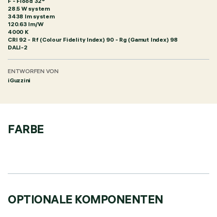
F - Flood 32°
28.5 W system
3438 lm system
120.63 lm/W
4000 K
CRI
92
- Rf (Colour Fidelity Index) 90 - Rg (Gamut Index) 98
DALI-2
ENTWORFEN VON
iGuzzini
FARBE
OPTIONALE KOMPONENTEN