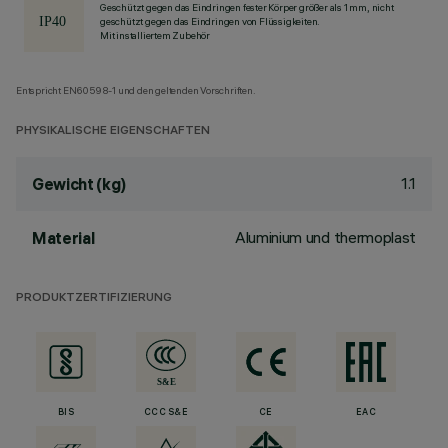
Geschützt gegen das Eindringen fester Körper größer als 1 mm, nicht
geschützt gegen das Eindringen von Flüssigkeiten.
Mit installiertem Zubehör
Entspricht EN60598-1 und den geltenden Vorschriften.
PHYSIKALISCHE EIGENSCHAFTEN
1.1
Gewicht (kg)
Aluminium und thermoplast
Material
PRODUKTZERTIFIZIERUNG
BIS
CCC S&E
CE
EAC