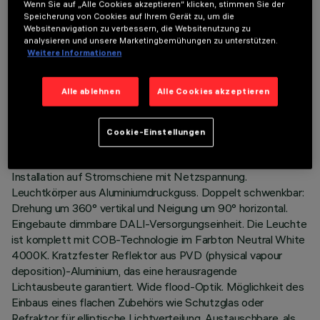
Wenn Sie auf „Alle Cookies akzeptieren“ klicken, stimmen Sie der
Speicherung von Cookies auf Ihrem Gerät zu, um die
Websitenavigation zu verbessern, die Websitenutzung zu
analysieren und unsere Marketingbemühungen zu unterstützen.
Weitere Informationen
TECHNISCHE DATEN
Alle ablehnen
Alle Cookies akzeptieren
LETZTES UPDATE: 06.08.2026
Cookie-Einstellungen
BESCHREIBUNG
Schwenkbarer Strahler für Innenbereiche, mit Adapter für die
Installation auf Stromschiene mit Netzspannung.
Leuchtkörper aus Aluminiumdruckguss. Doppelt schwenkbar:
Drehung um 360° vertikal und Neigung um 90° horizontal.
Eingebaute dimmbare DALI-Versorgungseinheit. Die Leuchte
ist komplett mit COB-Technologie im Farbton Neutral White
4000K. Kratzfester Reflektor aus PVD (physical vapour
deposition)-Aluminium, das eine herausragende
Lichtausbeute garantiert. Wide flood-Optik. Möglichkeit des
Einbaus eines flachen Zubehörs wie Schutzglas oder
Refraktor für elliptische Lichtverteilung. Austauschbare, als