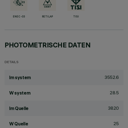
ENEC-03
RETILAP
TISI
PHOTOMETRISCHE DATEN
DETAILS
3552.6
lm system
28.5
W system
3820
lm Quelle
25
W Quelle