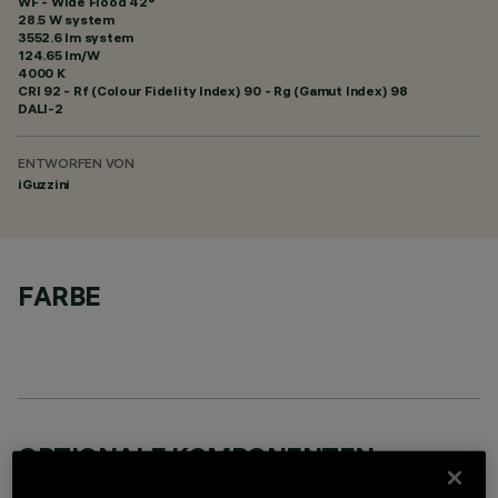
WF - Wide Flood 42°
28.5 W system
3552.6 lm system
124.65 lm/W
4000 K
CRI
92
- Rf (Colour Fidelity Index) 90 - Rg (Gamut Index) 98
DALI-2
ENTWORFEN VON
iGuzzini
FARBE
OPTIONALE KOMPONENTEN