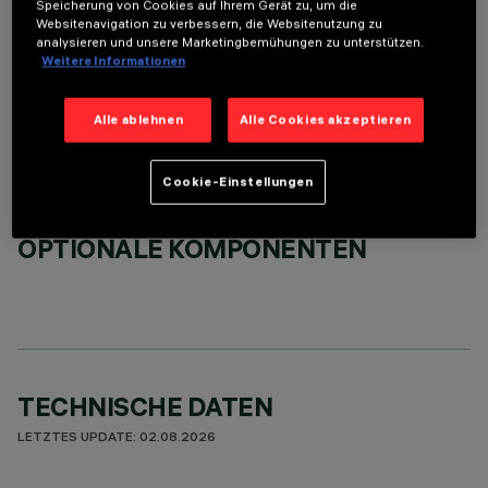
Speicherung von Cookies auf Ihrem Gerät zu, um die
Websitenavigation zu verbessern, die Websitenutzung zu
analysieren und unsere Marketingbemühungen zu unterstützen.
ERFORDERLICHES ZUBEHÖR
Weitere Informationen
Um das Produkt ordnungsgemäß zu installieren und zu betreiben, muss eines der erforderlichen
Zubehörteile bestellt werden:
Alle ablehnen
Alle Cookies akzeptieren
Cookie-Einstellungen
OPTIONALE KOMPONENTEN
TECHNISCHE DATEN
LETZTES UPDATE: 02.08.2026