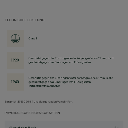
TECHNISCHE LEISTUNG
Class I
Geschützt gegen das Eindringen fester Körper größer als 12 mm, nicht
geschützt gegen das Eindringen von Flüssigkeiten.
Geschützt gegen das Eindringen fester Körper größer als 1 mm, nicht
geschützt gegen das Eindringen von Flüssigkeiten.
Mit installiertem Zubehör
Entspricht EN60598-1 und den geltenden Vorschriften.
PHYSIKALISCHE EIGENSCHAFTEN