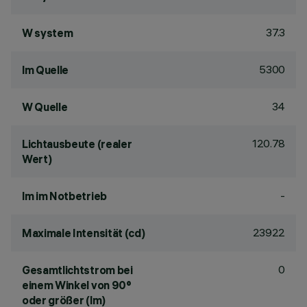
37.3
W system
5300
lm Quelle
34
W Quelle
120.78
Lichtausbeute (realer
Wert)
-
lm im Notbetrieb
23922
Maximale Intensität (cd)
0
Gesamtlichtstrom bei
einem Winkel von 90°
oder größer (lm)