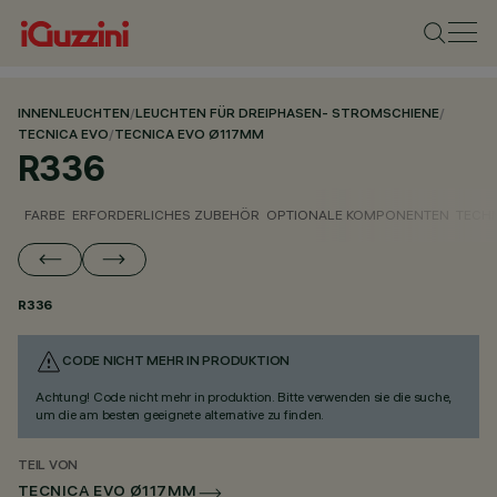
INNENLEUCHTEN
/
LEUCHTEN FÜR DREIPHASEN- STROMSCHIENE
/
TECNICA EVO
/
TECNICA EVO Ø117MM
R336
FARBE
ERFORDERLICHES ZUBEHÖR
OPTIONALE KOMPONENTEN
TECH
R336
CODE NICHT MEHR IN PRODUKTION
Achtung! Code nicht mehr in produktion. Bitte verwenden sie die suche,
um die am besten geeignete alternative zu finden.
TEIL VON
TECNICA EVO Ø117MM