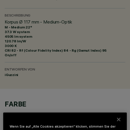
BESCHREIBUNG
Korpus Ø 117 mm - Medium-Optik
M - Medium 22°
37.3 W system
4505 lm system
120.78 lm/W
3000 K
CRI
82
- Rf (Colour Fidelity Index) 84 - Rg (Gamut Index) 95
On/off
ENTWORFEN VON
iGuzzini
FARBE
Wenn Sie auf „Alle Cookies akzeptieren“ klicken, stimmen Sie der