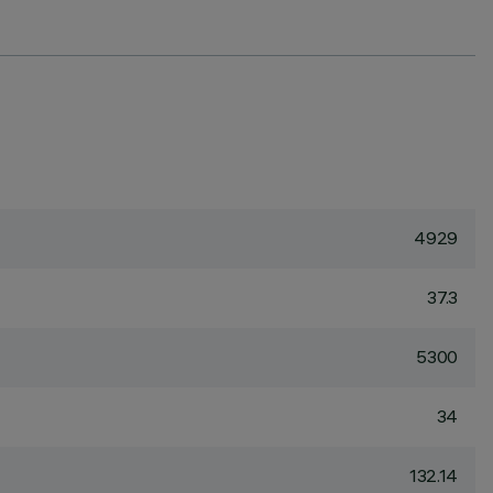
4929
37.3
5300
34
132.14