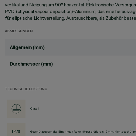
vertikal und Neigung um 90° horizontal. Elektronische Versorg
PVD (physical vapour deposition)-Aluminium, das eine herausrag
für elliptische Lichtverteilung. Austauschbare, als Zubehör beste
ABMESSUNGEN
Allgemein (mm)
Durchmesser (mm)
TECHNISCHE LEISTUNG
Class I
Geschützt gegen das Eindringen fester Körper größer als 12 mm, nicht geschützt