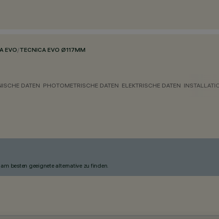
A EVO
/
TECNICA EVO Ø117MM
NISCHE DATEN
PHOTOMETRISCHE DATEN
ELEKTRISCHE DATEN
INSTALLATI
am besten geeignete alternative zu finden.