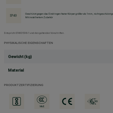
Geschützt gegen das Eindringen fester Körper größer als 1 mm, nicht geschützt 
Mit installiertem Zubehör
Entspricht EN60598-1 und den geltenden Vorschriften.
PHYSIKALISCHE EIGENSCHAFTEN
Gewicht (kg)
Material
PRODUKTZERTIFIZIERUNG