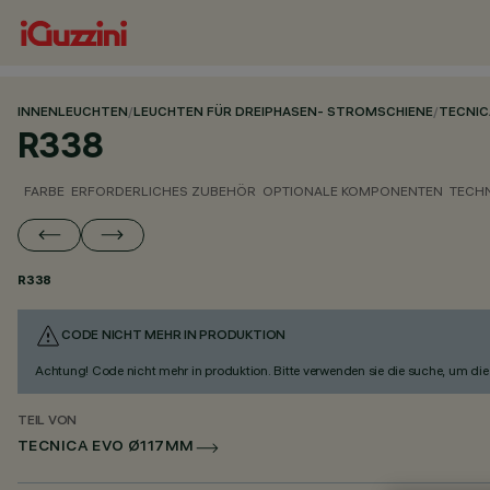
INNENLEUCHTEN
/
LEUCHTEN FÜR DREIPHASEN- STROMSCHIENE
/
TECNIC
R338
FARBE
ERFORDERLICHES ZUBEHÖR
OPTIONALE KOMPONENTEN
TECH
R338
CODE NICHT MEHR IN PRODUKTION
Achtung! Code nicht mehr in produktion. Bitte verwenden sie die suche, um die 
TEIL VON
TECNICA EVO Ø117MM