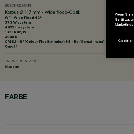
BESCHREIBUNG
Korpus Ø 117 mm - Wide flood-Optik
Wenn Sie au
WF - Wide Flood 42°
Gerät zu, u
37.3 W system
Marketingb
4929 lm system
132.14 lm/W
3000 K
Cookie-
CRI
82
- Rf (Colour Fidelity Index) 84 - Rg (Gamut Index) 95
On/off
ENTWORFEN VON
iGuzzini
FARBE