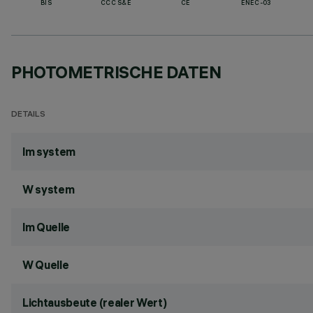
BIS
CCC S&E
CE
ENEC-03
PHOTOMETRISCHE DATEN
DETAILS
lm system
W system
lm Quelle
W Quelle
Lichtausbeute (realer Wert)