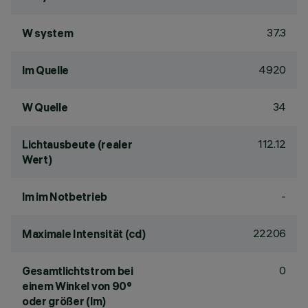
37.3
W system
4920
lm Quelle
34
W Quelle
112.12
Lichtausbeute (realer
Wert)
-
lm im Notbetrieb
22206
Maximale Intensität (cd)
0
Gesamtlichtstrom bei
einem Winkel von 90°
oder größer (lm)