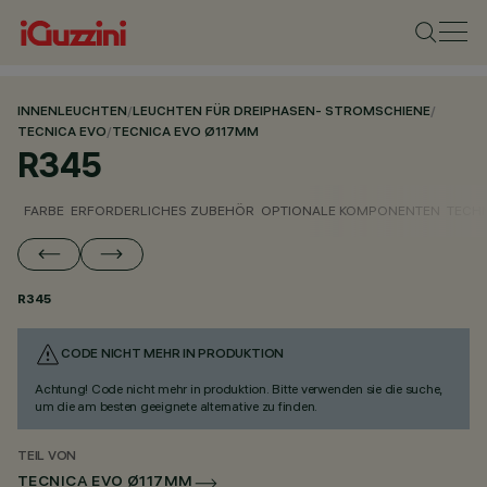
INNENLEUCHTEN
/
LEUCHTEN FÜR DREIPHASEN- STROMSCHIENE
/
TECNICA EVO
/
TECNICA EVO Ø117MM
R345
FARBE
ERFORDERLICHES ZUBEHÖR
OPTIONALE KOMPONENTEN
TECH
R345
CODE NICHT MEHR IN PRODUKTION
Achtung! Code nicht mehr in produktion. Bitte verwenden sie die suche,
um die am besten geeignete alternative zu finden.
TEIL VON
TECNICA EVO Ø117MM