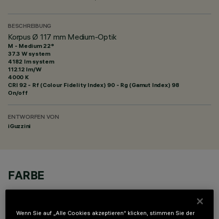
BESCHREIBUNG
Korpus Ø 117 mm Medium-Optik
M - Medium 22°
37.3 W system
4182 lm system
112.12 lm/W
4000 K
CRI
92
- Rf (Colour Fidelity Index) 90 - Rg (Gamut Index) 98
On/off
ENTWORFEN VON
iGuzzini
FARBE
Wenn Sie auf „Alle Cookies akzeptieren“ klicken, stimmen Sie der