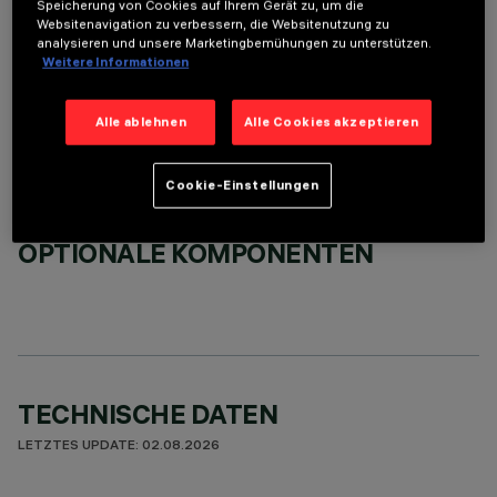
Speicherung von Cookies auf Ihrem Gerät zu, um die
Websitenavigation zu verbessern, die Websitenutzung zu
analysieren und unsere Marketingbemühungen zu unterstützen.
ERFORDERLICHES ZUBEHÖR
Weitere Informationen
Um das Produkt ordnungsgemäß zu installieren und zu betreiben, muss eines der erforderlichen
Zubehörteile bestellt werden:
Alle ablehnen
Alle Cookies akzeptieren
Cookie-Einstellungen
OPTIONALE KOMPONENTEN
TECHNISCHE DATEN
LETZTES UPDATE: 02.08.2026