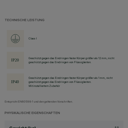
TECHNISCHE LEISTUNG
Class I
Geschützt gegen das Eindringen fester Körper größer als 12 mm, nicht
geschützt gegen das Eindringen von Flüssigkeiten.
Geschützt gegen das Eindringen fester Körper größer als 1 mm, nicht
geschützt gegen das Eindringen von Flüssigkeiten.
Mit installiertem Zubehör
Entspricht EN60598-1 und den geltenden Vorschriften.
PHYSIKALISCHE EIGENSCHAFTEN