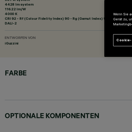
4428 lm system
116.22 lm/W
4000 K
Wenn Sie au
CRI
92
- Rf (Colour Fidelity Index) 90 - Rg (Gamut Index) 98
Gerät zu, u
DALI-2
Marketingb
ENTWORFEN VON
Cookie-
iGuzzini
FARBE
OPTIONALE KOMPONENTEN