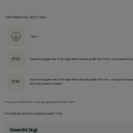
TECHNISCHE LEISTUNG
Class I
Geschützt gegen das Eindringen fester Körper größer als 12 mm, nicht geschützt
Geschützt gegen das Eindringen fester Körper größer als 1 mm, nicht geschützt 
Mit installiertem Zubehör
Entspricht EN60598-1 und den geltenden Vorschriften.
PHYSIKALISCHE EIGENSCHAFTEN
Gewicht (kg)