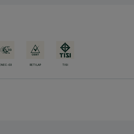
ENEC-03
RETILAP
TISI