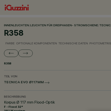
INNENLEUCHTEN
/
LEUCHTEN FÜR DREIPHASEN- STROMSCHIENE
/
TECNIC
R358
FARBE
OPTIONALE KOMPONENTEN
TECHNISCHE DATEN
PHOTOMETRIS
R358
TEIL VON
TECNICA EVO Ø117MM
BESCHREIBUNG
Korpus Ø 117 mm Flood-Optik
F - Flood 32°
38.1 W system