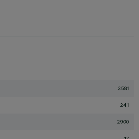
2581
24.1
2900
17