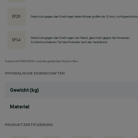
Geschützt gegen das Eindringen fester Körper größer als 12 mm, nicht geschützt
Geschützt gegen das Eindringen von Staub, geschützt gegen Spritzwasser.
Auf dem sichtbaren Teil des Produkts nach der Installation
Entspricht EN60598-1 und den geltenden Vorschriften.
PHYSIKALISCHE EIGENSCHAFTEN
Gewicht (kg)
Material
PRODUKTZERTIFIZIERUNG