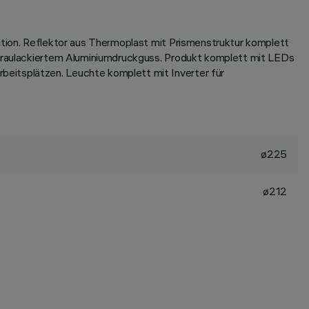
ation. Reflektor aus Thermoplast mit Prismenstruktur komplett
s graulackiertem Aluminiumdruckguss. Produkt komplett mit LEDs
beitsplätzen. Leuchte komplett mit Inverter für
ø225
ø212