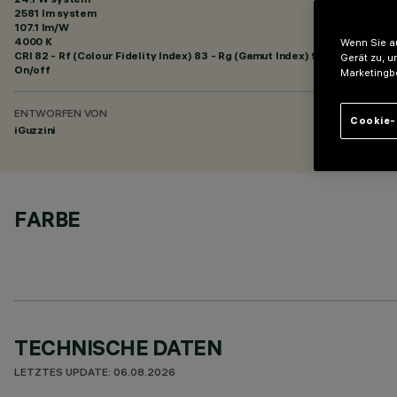
2581 lm system
107.1 lm/W
4000 K
Wenn Sie au
CRI
82
- Rf (Colour Fidelity Index) 83 - Rg (Gamut Index) 94
Gerät zu, u
On/off
Marketingb
ENTWORFEN VON
Cookie-
iGuzzini
FARBE
TECHNISCHE DATEN
LETZTES UPDATE: 06.08.2026