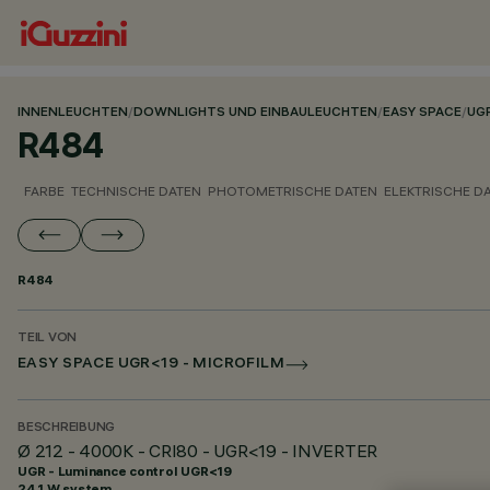
INNENLEUCHTEN
/
DOWNLIGHTS UND EINBAULEUCHTEN
/
EASY SPACE
/
UGR
R484
FARBE
TECHNISCHE DATEN
PHOTOMETRISCHE DATEN
ELEKTRISCHE D
R484
TEIL VON
EASY SPACE UGR<19 - MICROFILM
BESCHREIBUNG
Ø 212 - 4000K - CRI80 - UGR<19 - INVERTER
UGR - Luminance control UGR<19
24.1 W system