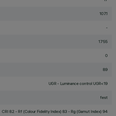
107.1
-
1755
0
89
UGR - Luminance control UGR<19
fest
CRI
82
- Rf (Colour Fidelity Index) 83 - Rg (Gamut Index) 94