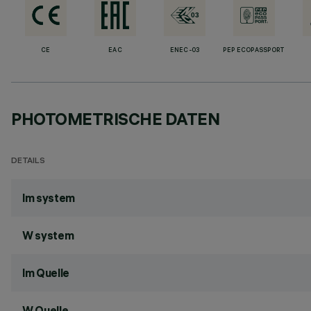
CE
EAC
ENEC-03
PEP ECOPASSPORT
PHOTOMETRISCHE DATEN
DETAILS
lm system
W system
lm Quelle
W Quelle