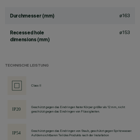
ø163
Durchmesser (mm)
ø153
Recessed hole
dimensions (mm)
TECHNISCHE LEISTUNG
Class II
Geschützt gegen das Eindringen fester Körper größer als 12 mm, nicht
geschützt gegen das Eindringen von Flüssigkeiten.
Geschützt gegen das Eindringen von Staub, geschützt gegen Spritzwasser.
Auf dem sichtbaren Teil des Produkts nach der Installation