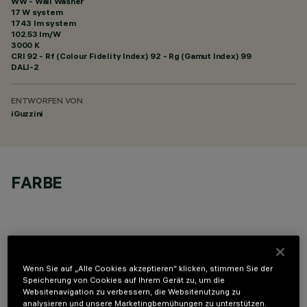
WW - Wall Washer
17 W system
1743 lm system
102.53 lm/W
3000 K
CRI
92
- Rf (Colour Fidelity Index) 92 - Rg (Gamut Index) 99
DALI-2
ENTWORFEN VON
iGuzzini
FARBE
Wenn Sie auf „Alle Cookies akzeptieren“ klicken, stimmen Sie der
OPTIONALE KOMPONENTEN
Speicherung von Cookies auf Ihrem Gerät zu, um die
Websitenavigation zu verbessern, die Websitenutzung zu
analysieren und unsere Marketingbemühungen zu unterstützen.