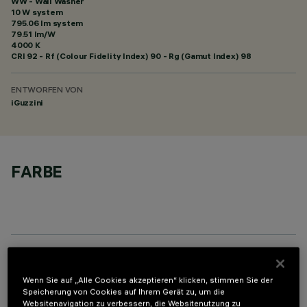
WW - Wall Washer
10 W system
795.06 lm system
79.51 lm/W
4000 K
CRI
92
- Rf (Colour Fidelity Index) 90 - Rg (Gamut Index) 98
ENTWORFEN VON
iGuzzini
FARBE
OPTIONALE KOMPONENTEN
Wenn Sie auf „Alle Cookies akzeptieren“ klicken, stimmen Sie der
Speicherung von Cookies auf Ihrem Gerät zu, um die
Websitenavigation zu verbessern, die Websitenutzung zu