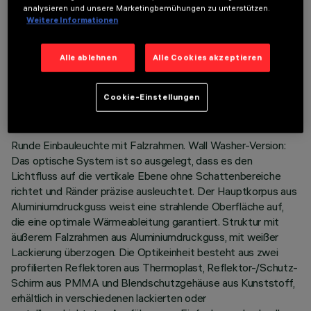
analysieren und unsere Marketingbemühungen zu unterstützen.
Weitere Informationen
Alle ablehnen
Alle Cookies akzeptieren
TECHNISCHE DATEN
LETZTES UPDATE: 05.08.2026
Cookie-Einstellungen
BESCHREIBUNG
Runde Einbauleuchte mit Falzrahmen. Wall Washer-Version:
Das optische System ist so ausgelegt, dass es den
Lichtfluss auf die vertikale Ebene ohne Schattenbereiche
richtet und Ränder präzise ausleuchtet. Der Hauptkorpus aus
Aluminiumdruckguss weist eine strahlende Oberfläche auf,
die eine optimale Wärmeableitung garantiert. Struktur mit
äußerem Falzrahmen aus Aluminiumdruckguss, mit weißer
Lackierung überzogen. Die Optikeinheit besteht aus zwei
profilierten Reflektoren aus Thermoplast, Reflektor-/Schutz-
Schirm aus PMMA und Blendschutzgehäuse aus Kunststoff,
erhältlich in verschiedenen lackierten oder