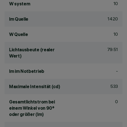
10
W system
1420
lm Quelle
10
W Quelle
79.51
Lichtausbeute (realer
Wert)
-
lm im Notbetrieb
533
Maximale Intensität (cd)
0
Gesamtlichtstrom bei
einem Winkel von 90°
oder größer (lm)