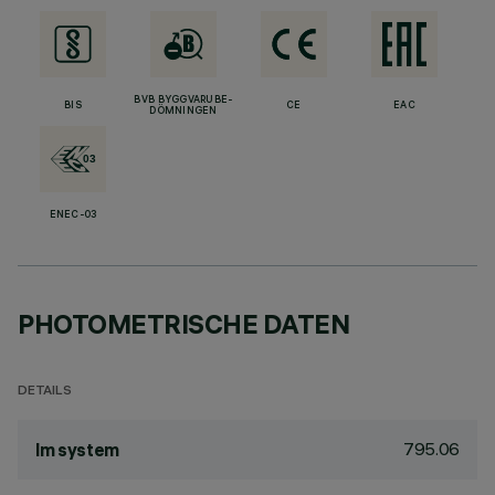
BVB BYGGVARUBE-
BIS
CE
EAC
DÖMNINGEN
ENEC-03
PHOTOMETRISCHE DATEN
DETAILS
795.06
lm system