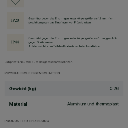
Geschützt gegen das Eindringen fester Körper größer als 12 mm, nicht
geschützt gegen das Eindringen von Flüssigkeiten.
Geschützt gegen das Eindringen fester Körper größer als 1 mm, geschützt
gegen Spritzwasser.
Auf dem sichtbaren Teil des Produkts nach der Installation
Entspricht EN60598-1 und den geltenden Vorschriften.
PHYSIKALISCHE EIGENSCHAFTEN
0.26
Gewicht (kg)
Aluminium und thermoplast
Material
PRODUKTZERTIFIZIERUNG