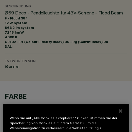
BESCHREIBUNG
Ø59 Deco - Pendelleuchte für 48V-Schiene - Flood Beam
F - Flood 38°
12 W system
866.2 lm system
72.18 lm/W
4000 K
CRI
92
- Rf (Colour Fidelity Index) 90 - Rg (Gamut Index) 98
DALI
ENTWORFEN VON
iGuzzini
FARBE
Wenn Sie auf „Alle Cookies akzeptieren“ klicken, stimmen Sie der
Speicherung von Cookies auf Ihrem Gerät zu, um die
Websitenavigation zu verbessern, die Websitenutzung zu