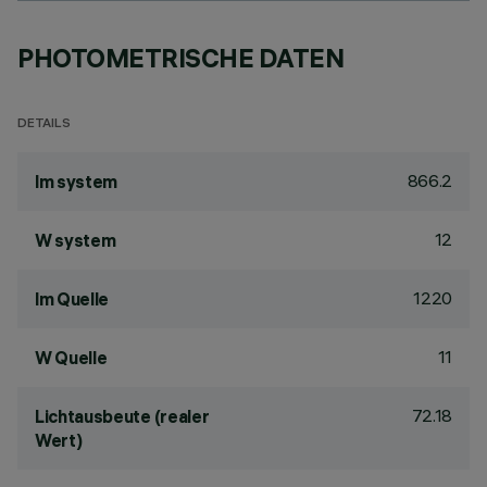
PHOTOMETRISCHE DATEN
DETAILS
866.2
lm system
12
W system
1220
lm Quelle
11
W Quelle
72.18
Lichtausbeute (realer
Wert)