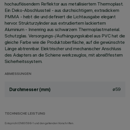
hochauflösendem Reflektor aus metallisiertem Thermoplast.
Ein Deko-Abschlussteil - aus durchsichtigem, extradickem
PMMA - hebt die und definiert die Lichtausgabe elegant
hervor. Strukturzylinder aus extrudiertem lackiertem
Aluminium - Innenring aus schwarzem Thermoplastmaterial.
Schutzglas. Versorgungs-/Aufhängungskabel aus PVC hat die
gleiche Farbe wie die Produktoberfläche, auf die gewünschte
Länge abtrennbar. Elektrischer und mechanischer Anschluss
des Adapters an die Schiene werkzeuglos, mit abreißfestem
Sicherheitssystem.
ABMESSUNGEN
ø59
Durchmesser (mm)
TECHNISCHE LEISTUNG
Entspricht EN60598-1 und den geltenden Vorschriften.