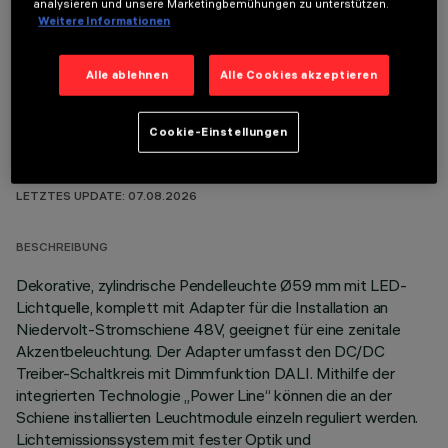
analysieren und unsere Marketingbemühungen zu unterstützen.
OPTIONALE KOMPONENTEN
Weitere Informationen
Alle ablehnen
Alle Cookies akzeptieren
Cookie-Einstellungen
TECHNISCHE DATEN
LETZTES UPDATE: 07.08.2026
BESCHREIBUNG
Dekorative, zylindrische Pendelleuchte Ø59 mm mit LED-
Lichtquelle, komplett mit Adapter für die Installation an
Niedervolt-Stromschiene 48V, geeignet für eine zenitale
Akzentbeleuchtung. Der Adapter umfasst den DC/DC
Treiber-Schaltkreis mit Dimmfunktion DALI. Mithilfe der
integrierten Technologie „Power Line“ können die an der
Schiene installierten Leuchtmodule einzeln reguliert werden.
Lichtemissionssystem mit fester Optik und