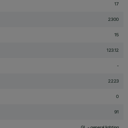
17
2300
15
123.12
-
2223
0
91
GL - general lighting