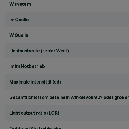
W system
lm Quelle
W Quelle
Lichtausbeute (realer Wert)
lm im Notbetrieb
Maximale Intensität (cd)
Gesamtlichtstrom bei einem Winkel von 90° oder größer
Light output ratio (LOR)
Optik und Abstrahlwinkel