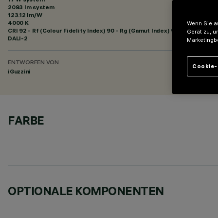
2093 lm system
123.12 lm/W
4000 K
Wenn Sie au
CRI
92
- Rf (Colour Fidelity Index) 90 - Rg (Gamut Index) 98
Gerät zu, u
DALI-2
Marketingb
ENTWORFEN VON
Cookie-
iGuzzini
FARBE
OPTIONALE KOMPONENTEN