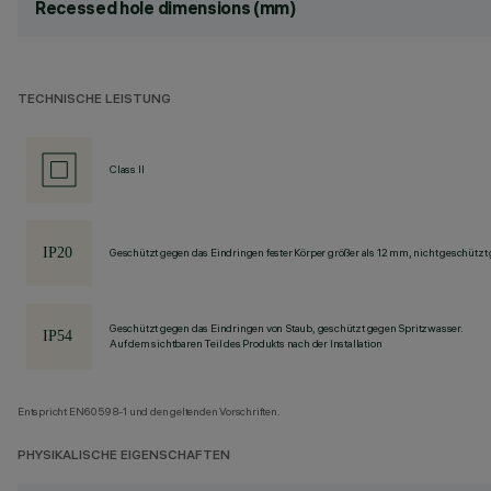
Recessed hole dimensions (mm)
TECHNISCHE LEISTUNG
Class II
Geschützt gegen das Eindringen fester Körper größer als 12 mm, nicht geschützt
Geschützt gegen das Eindringen von Staub, geschützt gegen Spritzwasser.
Auf dem sichtbaren Teil des Produkts nach der Installation
Entspricht EN60598-1 und den geltenden Vorschriften.
PHYSIKALISCHE EIGENSCHAFTEN