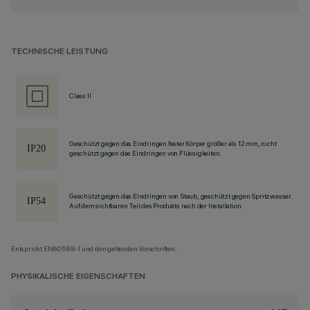
TECHNISCHE LEISTUNG
Class II
Geschützt gegen das Eindringen fester Körper größer als 12 mm, nicht
geschützt gegen das Eindringen von Flüssigkeiten.
Geschützt gegen das Eindringen von Staub, geschützt gegen Spritzwasser.
Auf dem sichtbaren Teil des Produkts nach der Installation
Entspricht EN60598-1 und den geltenden Vorschriften.
PHYSIKALISCHE EIGENSCHAFTEN