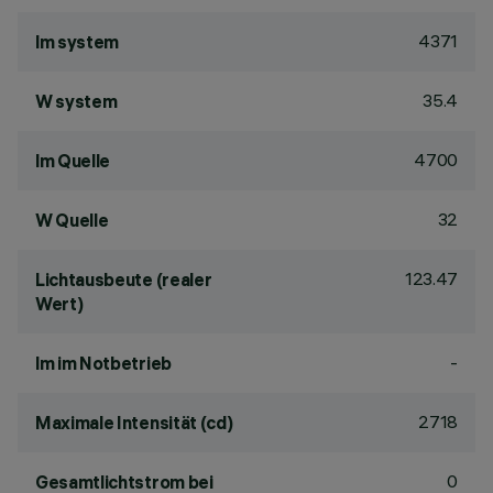
4371
lm system
35.4
W system
4700
lm Quelle
32
W Quelle
123.47
Lichtausbeute (realer
Wert)
-
lm im Notbetrieb
2718
Maximale Intensität (cd)
0
Gesamtlichtstrom bei