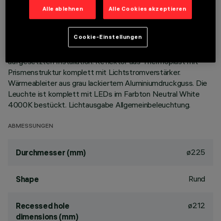
Alle ablehnen
Alle Cookies akzeptieren
BESCHREIBUNG
Cookie-Einstellungen
Festinstallierte Rundleuchte für den Einsatz von LED-
Lichtquellen mit CoB-Technologie. Version mit Falz zur
aufgesetzten Installation. Reflektor aus Thermoplast mit
Prismenstruktur komplett mit Lichtstromverstärker.
Wärmeableiter aus grau lackiertem Aluminiumdruckguss. Die
Leuchte ist komplett mit LEDs im Farbton Neutral White
4000K bestückt. Lichtausgabe Allgemeinbeleuchtung.
ABMESSUNGEN
ø225
Durchmesser (mm)
Rund
Shape
ø212
Recessed hole
dimensions (mm)