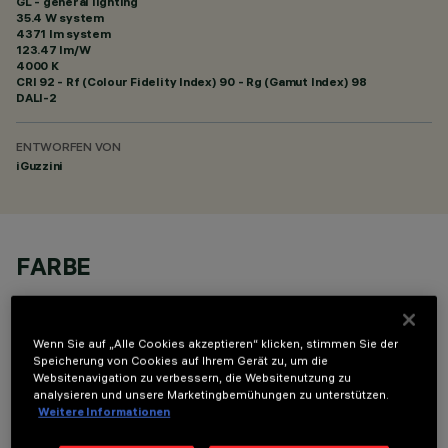
GL - general lighting
35.4 W system
4371 lm system
123.47 lm/W
4000 K
CRI
92
- Rf (Colour Fidelity Index) 90 - Rg (Gamut Index) 98
DALI-2
ENTWORFEN VON
iGuzzini
FARBE
Wenn Sie auf „Alle Cookies akzeptieren“ klicken, stimmen Sie der
Speicherung von Cookies auf Ihrem Gerät zu, um die
Websitenavigation zu verbessern, die Websitenutzung zu
analysieren und unsere Marketingbemühungen zu unterstützen.
TECHNISCHE DATEN
Weitere Informationen
LETZTES UPDATE: 05.08.2026