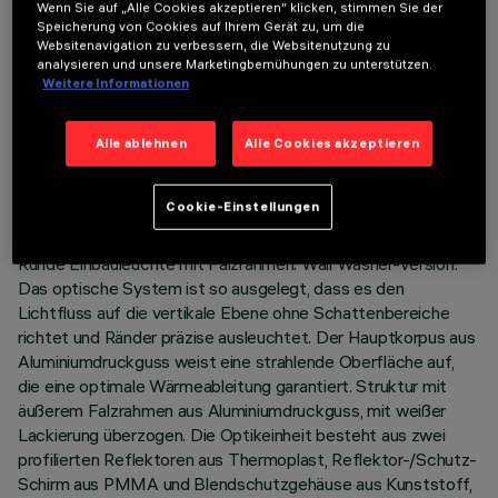
Wenn Sie auf „Alle Cookies akzeptieren“ klicken, stimmen Sie der
Speicherung von Cookies auf Ihrem Gerät zu, um die
Websitenavigation zu verbessern, die Websitenutzung zu
analysieren und unsere Marketingbemühungen zu unterstützen.
Weitere Informationen
TECHNISCHE DATEN
Alle ablehnen
Alle Cookies akzeptieren
LETZTES UPDATE: 05.08.2026
Cookie-Einstellungen
BESCHREIBUNG
Runde Einbauleuchte mit Falzrahmen. Wall Washer-Version:
Das optische System ist so ausgelegt, dass es den
Lichtfluss auf die vertikale Ebene ohne Schattenbereiche
richtet und Ränder präzise ausleuchtet. Der Hauptkorpus aus
Aluminiumdruckguss weist eine strahlende Oberfläche auf,
die eine optimale Wärmeableitung garantiert. Struktur mit
äußerem Falzrahmen aus Aluminiumdruckguss, mit weißer
Lackierung überzogen. Die Optikeinheit besteht aus zwei
profilierten Reflektoren aus Thermoplast, Reflektor-/Schutz-
Schirm aus PMMA und Blendschutzgehäuse aus Kunststoff,