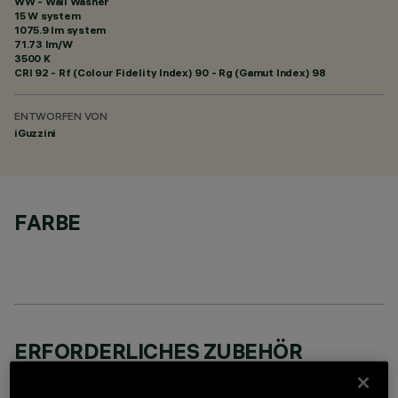
WW - Wall Washer
15 W system
1075.9 lm system
71.73 lm/W
3500 K
CRI
92
- Rf (Colour Fidelity Index) 90 - Rg (Gamut Index) 98
ENTWORFEN VON
iGuzzini
FARBE
ERFORDERLICHES ZUBEHÖR
Um das Produkt ordnungsgemäß zu installieren und zu betreiben, muss eines der erforderlichen
Zubehörteile bestellt werden: