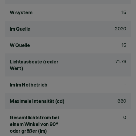
15
W system
2030
lm Quelle
15
W Quelle
71.73
Lichtausbeute (realer
Wert)
-
lm im Notbetrieb
880
Maximale Intensität (cd)
0
Gesamtlichtstrom bei
einem Winkel von 90°
oder größer (lm)