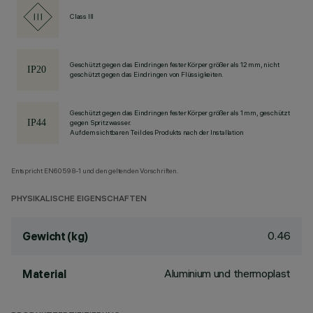
Class III
Geschützt gegen das Eindringen fester Körper größer als 12 mm, nicht
geschützt gegen das Eindringen von Flüssigkeiten.
Geschützt gegen das Eindringen fester Körper größer als 1 mm, geschützt
gegen Spritzwasser.
Auf dem sichtbaren Teil des Produkts nach der Installation
Entspricht EN60598-1 und den geltenden Vorschriften.
PHYSIKALISCHE EIGENSCHAFTEN
0.46
Gewicht (kg)
Aluminium und thermoplast
Material