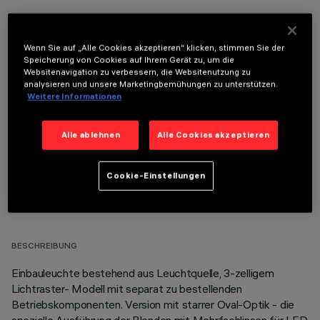
Wenn Sie auf „Alle Cookies akzeptieren“ klicken, stimmen Sie der
Speicherung von Cookies auf Ihrem Gerät zu, um die
Websitenavigation zu verbessern, die Websitenutzung zu
OPTIONALE KOMPONENTEN
analysieren und unsere Marketingbemühungen zu unterstützen.
Weitere Informationen
Alle ablehnen
Alle Cookies akzeptieren
Cookie-Einstellungen
TECHNISCHE DATEN
LETZTES UPDATE: 05.08.2026
BESCHREIBUNG
Einbauleuchte bestehend aus Leuchtquelle, 3-zelligem
Lichtraster- Modell mit separat zu bestellenden
Betriebskomponenten. Version mit starrer Oval-Optik - die