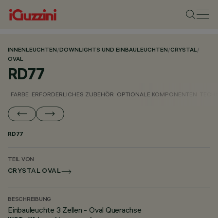
INNENLEUCHTEN
/
DOWNLIGHTS UND EINBAULEUCHTEN
/
CRYSTAL
/
OVAL
RD77
FARBE
ERFORDERLICHES ZUBEHÖR
OPTIONALE KOMPONENTEN
TECH
RD77
TEIL VON
CRYSTAL OVAL
BESCHREIBUNG
Einbauleuchte 3 Zellen - Oval Querachse