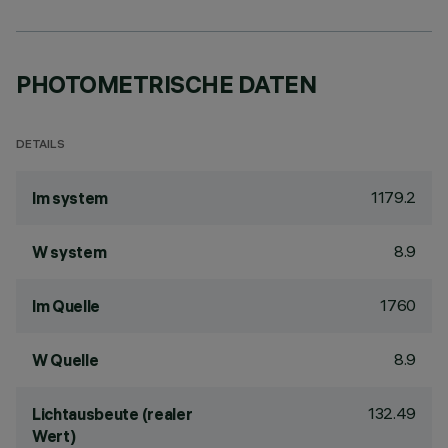
PHOTOMETRISCHE DATEN
DETAILS
1179.2
lm system
8.9
W system
1760
lm Quelle
8.9
W Quelle
132.49
Lichtausbeute (realer
Wert)