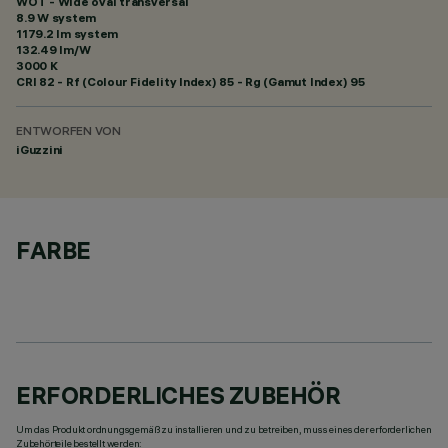
WOT - Wide oval transversal
8.9 W system
1179.2 lm system
132.49 lm/W
3000 K
CRI
82
- Rf (Colour Fidelity Index) 85 - Rg (Gamut Index) 95
ENTWORFEN VON
iGuzzini
FARBE
ERFORDERLICHES ZUBEHÖR
Um das Produkt ordnungsgemäß zu installieren und zu betreiben, muss eines der erforderlichen
Zubehörteile bestellt werden: