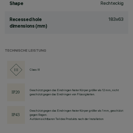
Rechteckig
Shape
183x63
Recessed hole
dimensions (mm)
TECHNISCHE LEISTUNG
Class III
Geschützt gegen das Eindringen fester Körper größer als 12 mm, nicht
geschützt gegen das Eindringen von Flüssigkeiten.
Geschützt gegen das Eindringen fester Körper größer als 1 mm, geschützt
gegen Regen.
Auf dem sichtbaren Teil des Produkts nach der Installation