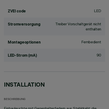
LED
ZVEI code
Treiber Vorschaltgerät nicht
Stromversorgung
enthalten
Fernbedient
Montageoptionen
90
LED-Strom (mA)
INSTALLATION
BESCHREIBUNG
Einbauleuchte mit Gegenhalterfedern aus Stahldraht; die