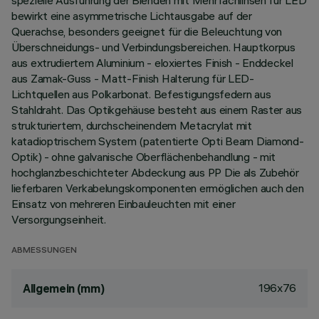
spezielle Ausführung der Blenden mit Mehrfachlinsen für LED
bewirkt eine asymmetrische Lichtausgabe auf der
Querachse, besonders geeignet für die Beleuchtung von
Überschneidungs- und Verbindungsbereichen. Hauptkorpus
aus extrudiertem Aluminium - eloxiertes Finish - Enddeckel
aus Zamak-Guss - Matt-Finish Halterung für LED-
Lichtquellen aus Polkarbonat. Befestigungsfedern aus
Stahldraht. Das Optikgehäuse besteht aus einem Raster aus
strukturiertem, durchscheinendem Metacrylat mit
katadioptrischem System (patentierte Opti Beam Diamond-
Optik) - ohne galvanische Oberflächenbehandlung - mit
hochglanzbeschichteter Abdeckung aus PP Die als Zubehör
lieferbaren Verkabelungskomponenten ermöglichen auch den
Einsatz von mehreren Einbauleuchten mit einer
Versorgungseinheit.
ABMESSUNGEN
196x76
Allgemein (mm)