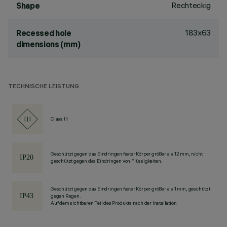
Rechteckig
Shape
183x63
Recessed hole
dimensions (mm)
TECHNISCHE LEISTUNG
Class III
Geschützt gegen das Eindringen fester Körper größer als 12 mm, nicht
geschützt gegen das Eindringen von Flüssigkeiten.
Geschützt gegen das Eindringen fester Körper größer als 1 mm, geschützt
gegen Regen.
Auf dem sichtbaren Teil des Produkts nach der Installation