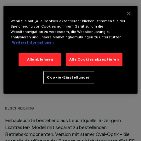
Wenn Sie auf „Alle Cookies akzeptieren“ klicken, stimmen Sie der
Speicherung von Cookies auf Ihrem Gerät zu, um die
Websitenavigation zu verbessern, die Websitenutzung zu
OPTIONALE KOMPONENTEN
analysieren und unsere Marketingbemühungen zu unterstützen.
Weitere Informationen
Alle ablehnen
Alle Cookies akzeptieren
Cookie-Einstellungen
TECHNISCHE DATEN
LETZTES UPDATE: 05.08.2026
BESCHREIBUNG
Einbauleuchte bestehend aus Leuchtquelle, 3-zelligem
Lichtraster- Modell mit separat zu bestellenden
Betriebskomponenten. Version mit starrer Oval-Optik - die