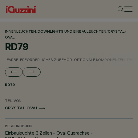
INNENLEUCHTEN
/
DOWNLIGHTS UND EINBAULEUCHTEN
/
CRYSTAL
/
OVAL
RD79
FARBE
ERFORDERLICHES ZUBEHÖR
OPTIONALE KOMPONENTEN
TECH
RD79
TEIL VON
CRYSTAL OVAL
BESCHREIBUNG
Einbauleuchte 3 Zellen - Oval Querachse -