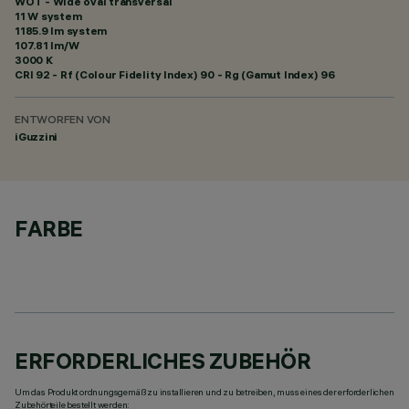
WOT - Wide oval transversal
11 W system
1185.9 lm system
107.81 lm/W
3000 K
CRI
92
- Rf (Colour Fidelity Index) 90 - Rg (Gamut Index) 96
ENTWORFEN VON
iGuzzini
FARBE
ERFORDERLICHES ZUBEHÖR
Um das Produkt ordnungsgemäß zu installieren und zu betreiben, muss eines der erforderlichen
Zubehörteile bestellt werden: