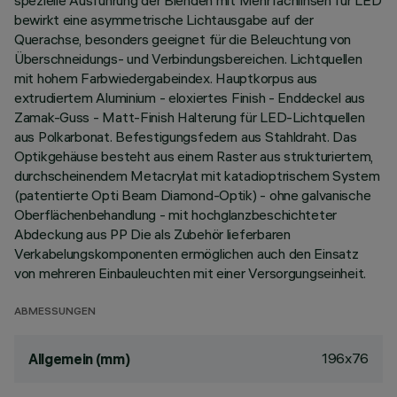
spezielle Ausführung der Blenden mit Mehrfachlinsen für LED
bewirkt eine asymmetrische Lichtausgabe auf der
Querachse, besonders geeignet für die Beleuchtung von
Überschneidungs- und Verbindungsbereichen. Lichtquellen
mit hohem Farbwiedergabeindex. Hauptkorpus aus
extrudiertem Aluminium - eloxiertes Finish - Enddeckel aus
Zamak-Guss - Matt-Finish Halterung für LED-Lichtquellen
aus Polkarbonat. Befestigungsfedern aus Stahldraht. Das
Optikgehäuse besteht aus einem Raster aus strukturiertem,
durchscheinendem Metacrylat mit katadioptrischem System
(patentierte Opti Beam Diamond-Optik) - ohne galvanische
Oberflächenbehandlung - mit hochglanzbeschichteter
Abdeckung aus PP Die als Zubehör lieferbaren
Verkabelungskomponenten ermöglichen auch den Einsatz
von mehreren Einbauleuchten mit einer Versorgungseinheit.
ABMESSUNGEN
196x76
Allgemein (mm)